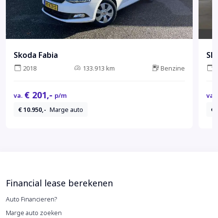
Skoda Fabia
Sk
2018
133.913 km
Benzine
€ 201,-
va.
p/m
va.
€ 10.950,-
Marge auto
€ 
Financial lease berekenen
Auto Financieren?
Marge auto zoeken