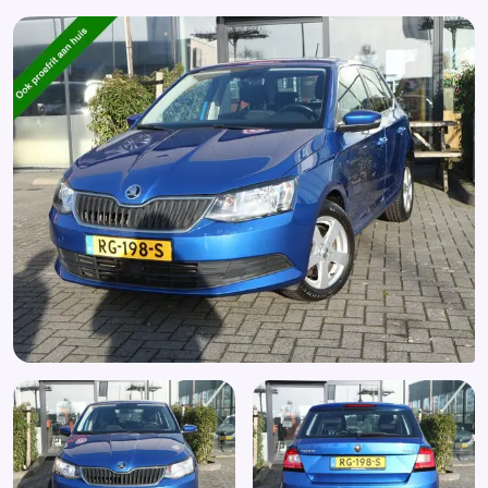
Lederen versnellingspook
Lichtmetalen velgen 16"
Mistlampen voor
Multimedia-voorbereiding
Parkeersensor achter
Radio
Stuurbekrachtiging
Stuur leder
Stuur multifunctioneel
Stuur verstelbaar