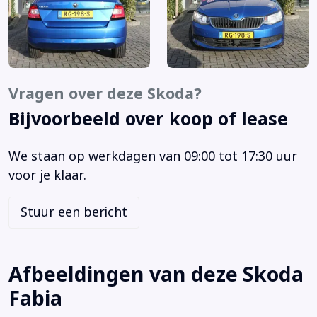
Armsteun voor
Audio installatie
Autonomous Emergency Braking
Bandenspanningscontrolesysteem
Bestuurdersstoel in hoogte verstelbaar
Vragen over deze Skoda?
Bluetooth
Bijvoorbeeld over koop of lease
Boordcomputer
Bots waarschuwing systeem
We staan op werkdagen van 09:00 tot 17:30 uur
Brake Assist System
voor je klaar.
Buitenspiegels elektrisch verstel- en verwarmbaar
Centrale vergrendeling met afstandsbediening
Stuur een bericht
Cruise control
Elektrische ramen voor en achter
Elektronisch Sper Differentieel
Afbeeldingen van deze Skoda
Elektronisch Stabiliteits Programma
Fabia
LED dagrijverlichting