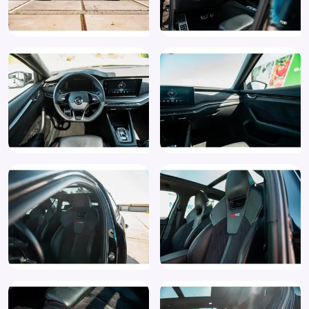
Parkeersensor achter
Parkeersensor voor
Passagiersairbag
Passagiersstoel in hoogte verstelbaar
Radio
Regensensor
Rijstrooksensor
Ruitensproeiers verwarmbaar
Schakelmogelijkheid aan stuurwiel
Sfeerverlichting
Spiegel-pakket
Sportonderstel
Sportstoelen
Sportstuur
Spraakbediening
Stuurbekrachtiging