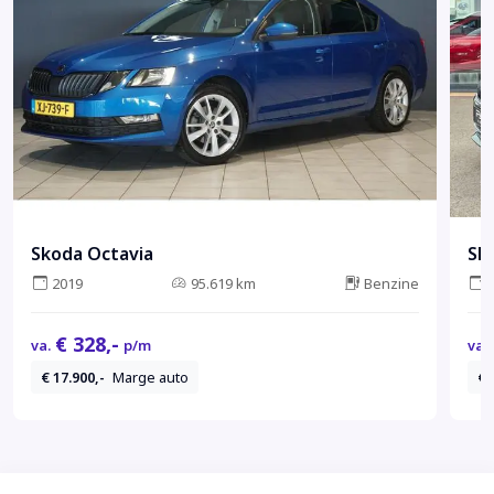
Skoda Octavia
Sk
2019
95.619 km
Benzine
€ 328,-
va.
p/m
va.
€ 17.900,-
Marge auto
€ 