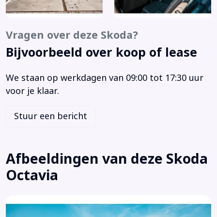
Anti doorSlip Regeling
Armsteun achter
Armsteun voor
Vragen over deze Skoda?
Autonomous Emergency Braking
Bijvoorbeeld over koop of lease
Bandenspanningscontrolesysteem
Bestuurdersairbag
We staan op werkdagen van 09:00 tot 17:30 uur
Bestuurdersstoel in hoogte verstelbaar
voor je klaar.
Binnenspiegel automatisch dimmend
Bluetooth telefoonvoorbereiding
Stuur een bericht
Bots waarschuwing systeem
Buitenspiegel(s) automatisch dimmend
Buitenspiegels elektr. met geheugen
Afbeeldingen van deze Skoda
Buitenspiegels elektrisch inklapbaar
Octavia
Buitenspiegels elektrisch verstel- en verwarmbaar
Centrale airbag voor
Centrale deurvergrendeling met afstandsbediening