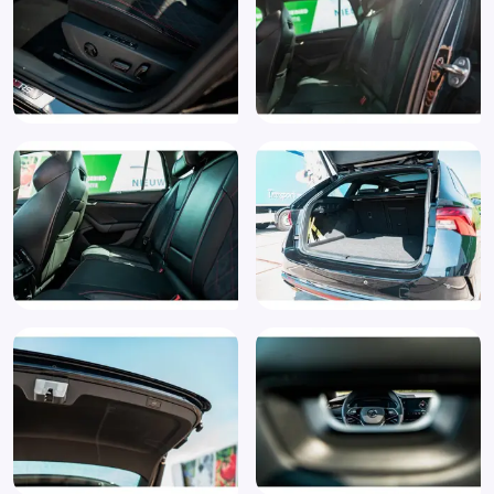
Stuurwiel multifunctioneel
Variabele stuuroverbrenging
Vermoeidheids herkenning
Verwarmde voorruit
Volledig digitaal instrumentenpaneel
Voorstoel(en) met massagefunctie
Wettelijke garantie
WiFi voorbereiding
Zij airbag(s) voor