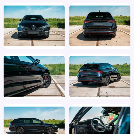
Hoofd airbag(s) achter
Hoofd airbag(s) voor
Keyless start
Knie airbag(s)
Koplampen adaptief
Koplampreiniging
LED achterlichten
LED dagrijverlichting
Lederen stuurwiel
Lederen versnellingspook
LED mistlampen
Lendesteunen (verstelbaar)
Matrix LED koplampen
Multimedia-voorbereiding
Multimedia scherm klein
Oplaadmogelijkheid