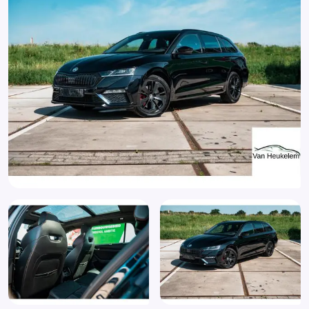
Comfort-pakket voorstoelen
Connected services
Cruise control
DAB ontvanger
Dakrails
Dimlichten automatisch
Dodehoek Detectie
Draadloze telefoonlader
Elektrisch bedienbare achterklep
Elektrische ramen achter
Elektrische ramen voor
Elektrisch verstelbare passagiersstoel
Elektronische remkrachtverdeling
Elektronisch Stabiliteits Programma
Extra getint glas
Hill hold functie