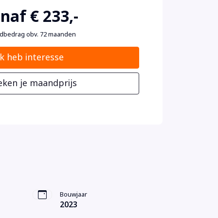
naf € 233,-
dbedrag obv. 72 maanden
Ik heb interesse
eken je maandprijs
Bouwjaar
2023