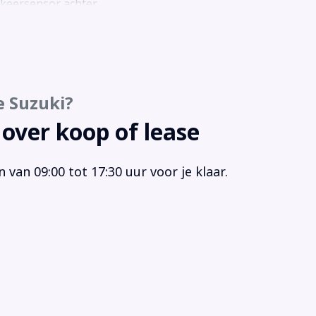
keersensor achter
keersensor voor
keersensor voor en achter
io
io CD speler
e Suzuki?
rt/stop systeem
el in hoogte verstelbaar
 over koop of lease
urbekrachtiging
ur multifunctioneel
van 09:00 tot 17:30 uur voor je klaar.
ur verstelbaar
urwiel multifunctioneel
mtom Navi