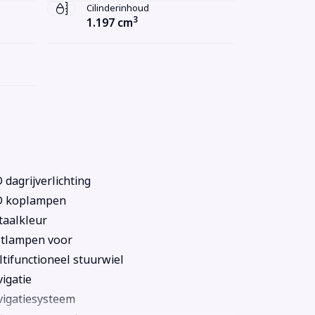
Cilinderinhoud
3
1.197 cm
 dagrijverlichting
D koplampen
aalkleur
tlampen voor
tifunctioneel stuurwiel
igatie
igatiesysteem