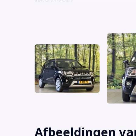
Airbag passagier
Airco
Alarm klasse 1(startblokkering)
Anti Blokkeer Systeem
Anti doorSlip Regeling
Automatische verlichting
AUX-Aansluiting
Bagage-afdekhoes
Bagagedek
Bandenspanningscontrolesysteem
Bestuurdersstoel in hoogte verstelbaar
Bluetooth
Blue Tooth Telefoon voorbereiding
Afbeeldingen van