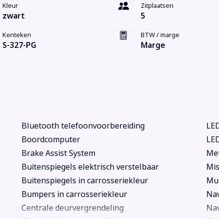
Kleur
Zitplaatsen
zwart
5
Kenteken
BTW / marge
S-327-PG
Marge
Bluetooth telefoonvoorbereiding
LED
Boordcomputer
LE
Brake Assist System
Met
Buitenspiegels elektrisch verstelbaar
Mis
Buitenspiegels in carrosseriekleur
Mul
Bumpers in carrosseriekleur
Nav
Centrale deurvergrendeling
Nav