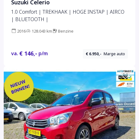
Suzuki Celerio
1.0 Comfort | TREKHAAK | HOGE INSTAP | AIRCO
| BLUETOOTH |
2016
128.043 km
Benzine
€ 146,-
va.
p/m
€ 6.950,-
Marge auto