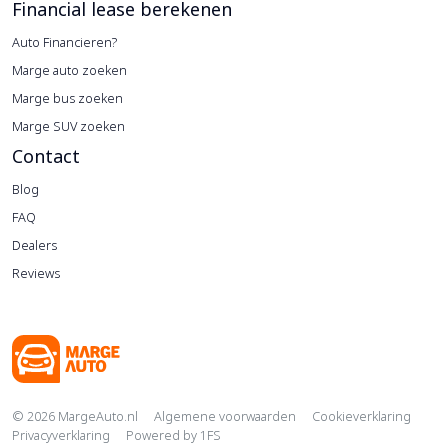
Financial lease berekenen
Auto Financieren?
Marge auto zoeken
Marge bus zoeken
Marge SUV zoeken
Contact
Blog
FAQ
Dealers
Reviews
Copyright navigation
© 2026 MargeAuto.nl
Algemene voorwaarden
Cookieverklaring
Privacyverklaring
Powered by
1FS