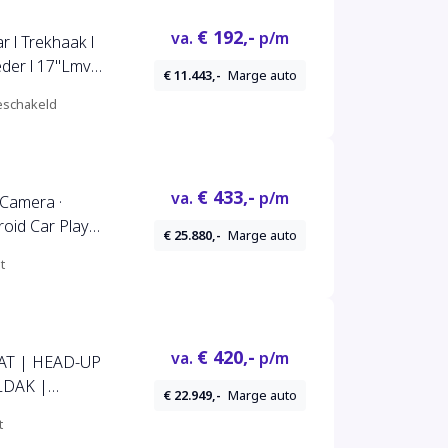
€ 192,-
va.
p/m
r l Trekhaak l
der l 17''Lmv l
€ 11.443,-
Marge auto
had l Dodehoek
schakeld
.A.P l 146pk l
€ 433,-
va.
p/m
 Camera ·
id Car Play ·
€ 25.880,-
Marge auto
 P-Sensoren ·
t
€ 420,-
va.
p/m
AAT | HEAD-UP
LDAK |
€ 22.949,-
Marge auto
MERA | NAVI
t
C V+A |