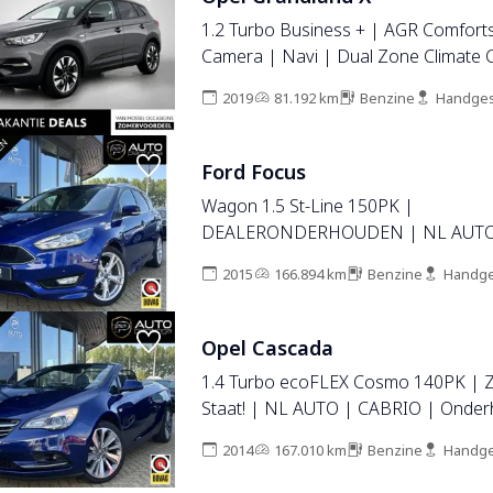
1.2 Turbo Business + | AGR Comfort
Camera | Navi | Dual Zone Climate 
2019
81.192 km
Benzine
Handges
Ford Focus
Wagon 1.5 St-Line 150PK |
DEALERONDERHOUDEN | NL AUTO
Sport | 18 Inch | Parkeersensoren V
2015
166.894 km
Benzine
Handge
| Navigatie | Cruise Control | Climat
Armsteun | Voorruitverwarming | 2 S
Opel Cascada
1.4 Turbo ecoFLEX Cosmo 140PK | Z
Staat! | NL AUTO | CABRIO | Onder
| Luxe Stoelen | Achteruitrijcamera 
2014
167.010 km
Benzine
Handge
Stoelverwarming | 19 Inch | Lederen
Parkeersensoren Voor en Achter | B