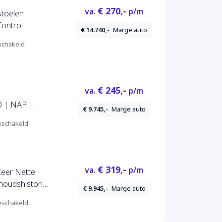
€ 270,-
va.
p/m
stoelen |
Control
€ 14.740,-
Marge auto
chakeld
€ 245,-
va.
p/m
 | NAP |
€ 9.745,-
Marge auto
oor en Achter
schakeld
e Control |
leutels |
€ 319,-
va.
p/m
eer Nette
houdshistorie
€ 9.945,-
Marge auto
|
schakeld
 Bekleding |
i-Xenon |