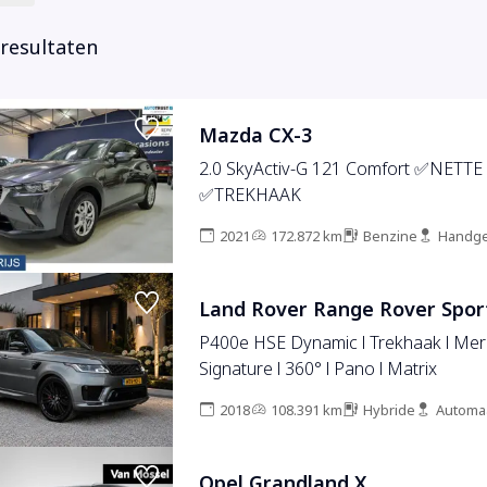
 resultaten
Mazda CX-3
2.0 SkyActiv-G 121 Comfort ✅NETT
✅TREKHAAK
2021
172.872 km
Benzine
Handge
Land Rover Range Rover Spor
P400e HSE Dynamic l Trekhaak l Mer
Signature l 360° l Pano l Matrix
2018
108.391 km
Hybride
Automa
Opel Grandland X