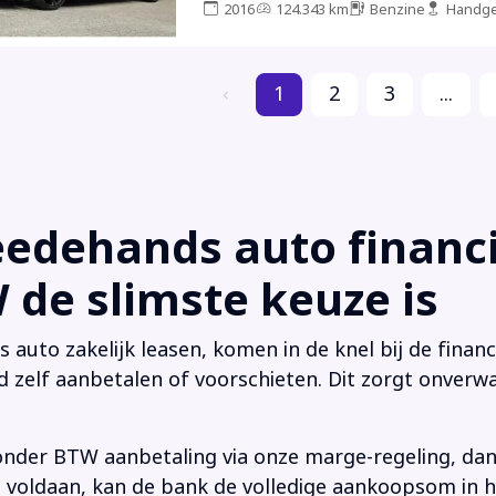
2016
124.343 km
Benzine
Handge
‹
1
2
3
...
dehands auto financi
de slimste keuze is
uto zakelijk leasen, komen in de knel bij de financi
d zelf aanbetalen of voorschieten. Dit zorgt onverwa
onder BTW aanbetaling via onze marge-regeling, da
 is voldaan, kan de bank de volledige aankoopsom in