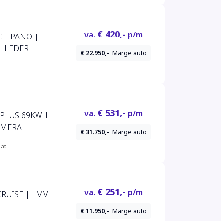
D | DAB |
€ 420,-
va.
p/m
C | PANO |
| LEDER
€ 22.950,-
Marge auto
€ 531,-
va.
p/m
 PLUS 69KWH
MERA |
€ 31.750,-
Marge auto
EY-LESS
at
€ 251,-
va.
p/m
CRUISE | LMV
€ 11.950,-
Marge auto