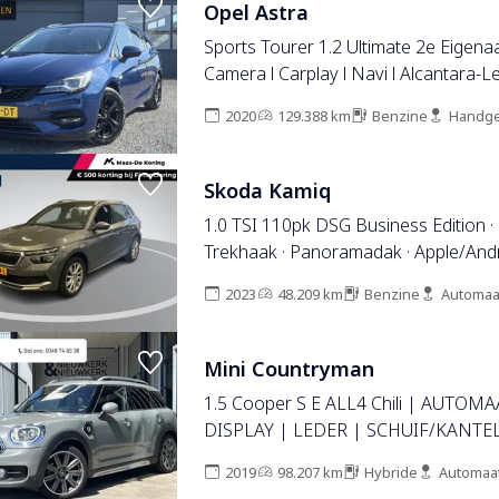
Opel Astra
Sports Tourer 1.2 Ultimate 2e Eigenaa
Camera l Carplay l Navi l Alcantara-Le
Stoelverw-Stuurverw l Net beurt ge
2020
129.388 km
Benzine
Handge
l Rijstrooksensor l Pdc V+A l 6 Bak l N
Bj 11-2020 l Apk tot 08-2028
Skoda Kamiq
1.0 TSI 110pk DSG Business Edition ·
Trekhaak · Panoramadak · Apple/Andro
Stoelverwarming · Clima · Navigatie ·
2023
48.209 km
Benzine
Automaa
17'' Inch ·
Mini Countryman
1.5 Cooper S E ALL4 Chili | AUTOM
DISPLAY | LEDER | SCHUIF/KANTE
CARPLAY | HARMAN/KARDON | CA
2019
98.207 km
Hybride
Automaa
| CRUISE CONTROL ADAPTIEF | PD