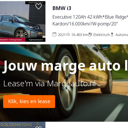
Navigatie | Climate Control | 2 Sleute
BMW i3
Executive 120Ah 42 kWh*Blue Ridge
Kardon/16.000km//W-pomp/20"
2021
16.403 km
Elektrisch
Automa
Jouw marge auto 
Lease'm via Margeauto.nl
Klik, kies en lease