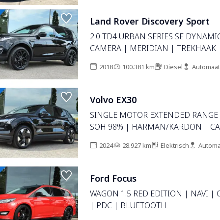
CLIMATE CONTROL | LMV 19'' |
STOELVERWARMING | KEYLESS | LE
Land Rover Discovery Sport
BLUETOOTH
2.0 TD4 URBAN SERIES SE DYNAMI
CAMERA | MERIDIAN | TREKHAAK 
2018
100.381 km
Diesel
Automaat
Volvo EX30
SINGLE MOTOR EXTENDED RANGE
SOH 98% | HARMAN/KARDON | CA
STOEL-STUURVERW. | CARPLAY | K
2024
28.927 km
Elektrisch
Automa
Ford Focus
WAGON 1.5 RED EDITION | NAVI | 
| PDC | BLUETOOTH