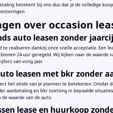
ling betekent bij ons dus dat je de volledige koop
vesteringen.
en over occasion leas
ds auto leasen zonder jaarcij
d te realiseren dankzij onze snelle acceptatie. Een l
innen 24 uur geregeld. Wij kijken naar de waarde v
jfers van vorig jaar.
uto leasen met bkr zonder a
irect het einde van je plannen te betekenen. Omdat de
der aanbetaling en bkr toetsing in bepaalde situati
n de waarde van de auto.
ussen lease en huurkoop zond