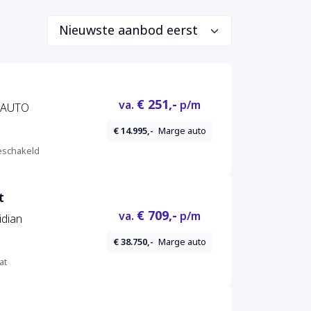
€ 251,-
va.
p/m
E AUTO
€ 14.995,-
Marge auto
schakeld
t
€ 709,-
va.
p/m
idian
€ 38.750,-
Marge auto
at