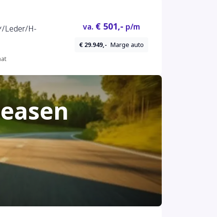
ls |
€ 501,-
va.
p/m
*/Leder/H-
€ 29.949,-
Marge auto
at
leasen