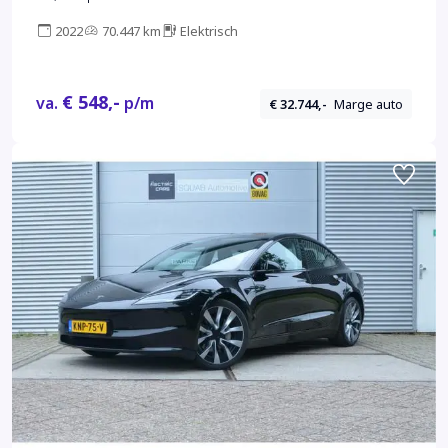
2022
70.447 km
Elektrisch
€ 548,-
va.
p/m
€ 32.744,-
Marge auto