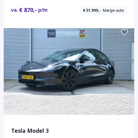
€ 870,-
va.
p/m
€ 51.999,-
Marge auto
Tesla Model 3