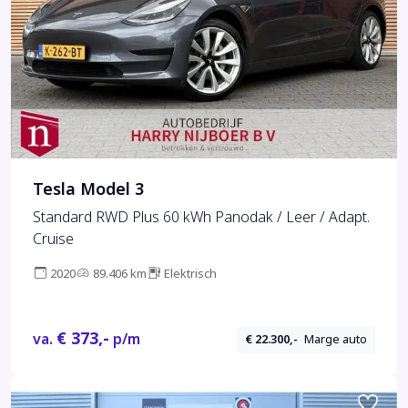
Tesla Model 3
Standard RWD Plus 60 kWh Panodak / Leer / Adapt.
Cruise
2020
89.406 km
Elektrisch
€ 373,-
va.
p/m
€ 22.300,-
Marge auto