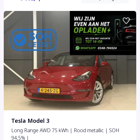
Tesla Model 3
Long Range AWD 75 kWh | Rood metallic | SOH
94,5% |