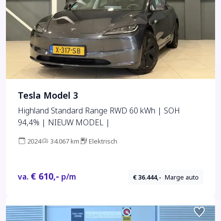
Tesla Model 3
Highland Standard Range RWD 60 kWh | SOH
94,4% | NIEUW MODEL |
2024
34.067 km
Elektrisch
€ 610,-
va.
p/m
€ 36.444,-
Marge auto