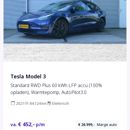
Tesla Model 3
Standard RWD Plus 60 kWh LFP accu (100%
opladen), Warmtepomp, AutoPilot3.0
2021
84.124 km
Elektrisch
€ 452,-
va.
p/m
€ 26.999,-
Marge auto