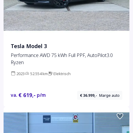
Tesla Model 3
Performance AWD 75 kWh Full PPF, AutoPilot3.0
Ryzen
2023
52.554 km
Elektrisch
€ 619,-
va.
p/m
€ 36.999,-
Marge auto