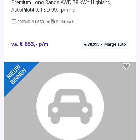
Premium Long Range AWD 78 kWh Highland,
AutoPilot4.0, FSD 99,- p/mnd
2023
91.680 km
Elektrisch
€ 653,-
va.
p/m
€ 38.999,-
Marge auto