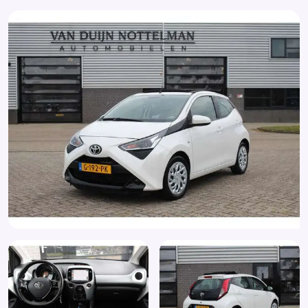
Radio
Spraakbediening
Stuurbekrachtiging
Stuur en versnellingspook (kunst)leder
Stuur multifunctioneel
Stuur verstelbaar
Uitstelbare zijruiten achter