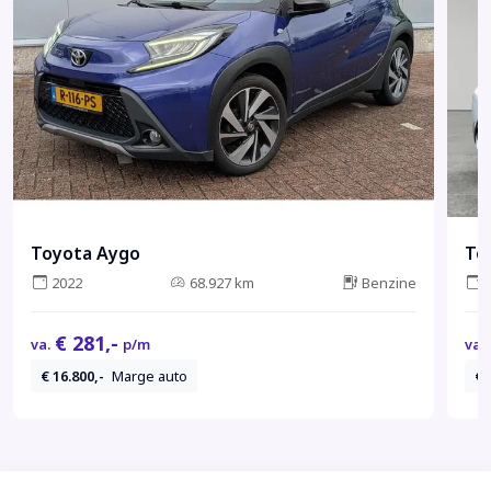
Toyota Aygo
To
2022
68.927 km
Benzine
€ 281,-
va.
p/m
va.
€ 16.800,-
Marge auto
€ 