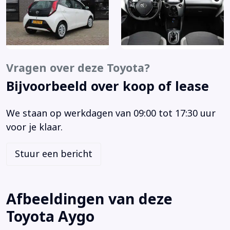
Anti doorSlip Regeling
Bandenspanningscontrolesysteem
Bestuurdersstoel in hoogte verstelbaar
Bluetooth
Brake Assist System
Vragen over deze Toyota?
Buitenspiegels elektrisch verstel- en verwarmbaar
Bijvoorbeeld over koop of lease
Buitenspiegels in carrosseriekleur
Centrale vergrendeling met afstandsbediening
We staan op werkdagen van 09:00 tot 17:30 uur
Elektrische ramen voor
voor je klaar.
Elektrisch vouwdak
Elektronische remkrachtverdeling
Stuur een bericht
Elektronisch Stabiliteits Programma
Hill hold functie
LED achterlichten
Afbeeldingen van deze
LED dagrijverlichting
Toyota Aygo
Multimedia-voorbereiding