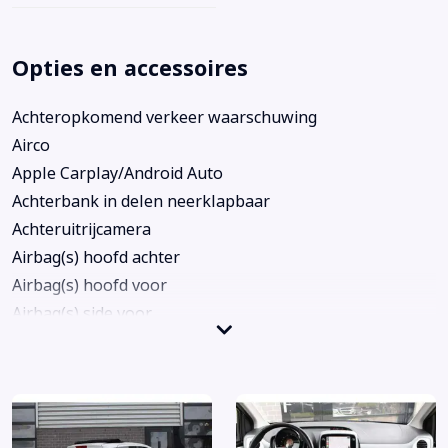
Opties en accessoires
Achteropkomend verkeer waarschuwing
Airco
Apple Carplay/Android Auto
Achterbank in delen neerklapbaar
Achteruitrijcamera
Airbag(s) hoofd achter
Airbag(s) hoofd voor
Airbag(s) side voor
Airbag bestuurder
Airbag passagier
Alarm klasse 1(startblokkering)
Anti Blokkeer Systeem