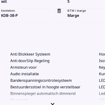
wit
5
Kenteken
BTW / marge
KDB-38-P
Marge
Anti Blokkeer Systeem
Hoo
Anti doorSlip Regeling
Iso
Armsteun voor
Key
Audio installatie
Kun
Bandenspanningscontrolesysteem
LED
Bestuurdersstoel in hoogte verstelbaar
LED
Binnenspiegel automatisch dimmend
Led
Bluetooth
LE