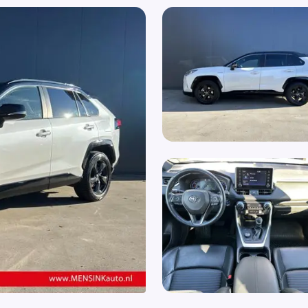
Elektrisch bedienbare achterklep
Zwa
Elektrische ramen voor en achter
Nav
Elektronische remkrachtverdeling
App
Elektronisch Stabiliteits Programma
Grootlichtassistent
Hill hold functie