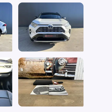
rte hemelbekleding
igatiesysteem
le CarPlay