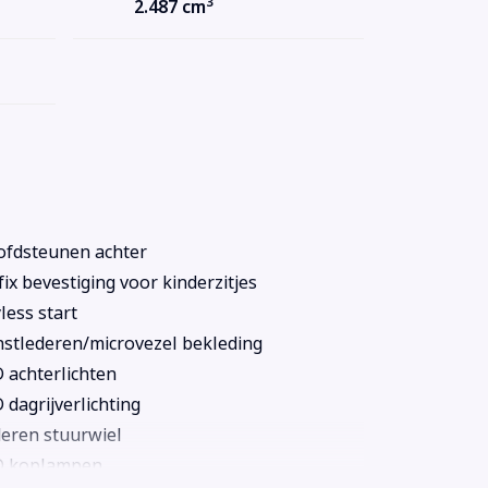
3
2.487 cm
fdsteunen achter
fix bevestiging voor kinderzitjes
less start
stlederen/microvezel bekleding
 achterlichten
 dagrijverlichting
eren stuurwiel
D koplampen