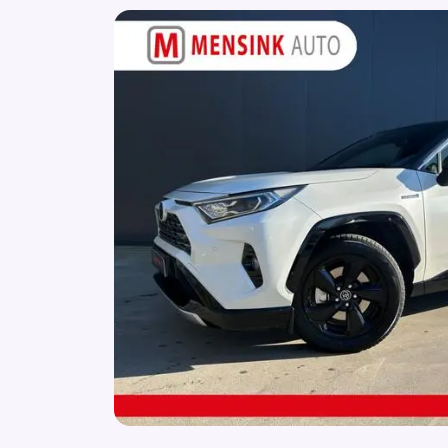
Airbag(s) knie
Airbag(s) side voor
Airbag bestuurder
Airbag passagier
Airco
Alarm klasse 1(startblokkering)