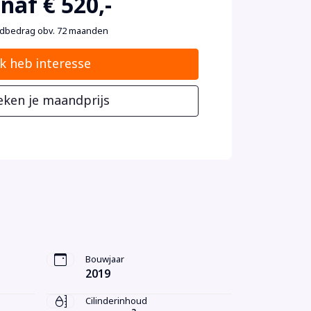
naf € 520,-
dbedrag obv. 72 maanden
Ik heb interesse
eken je maandprijs
Bouwjaar
2019
Cilinderinhoud