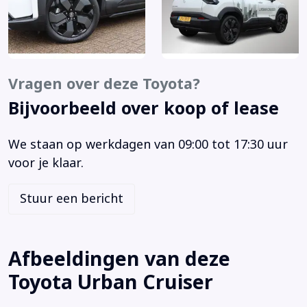
Anti Blokkeer Systeem
Anti doorSlip Regeling
Audio installatie
Automatische snelheids begrenzing
Vragen over deze Toyota?
Autonomous Emergency Braking
Bijvoorbeeld over koop of lease
Bagagedek
Bandenspanningscontrolesysteem
We staan op werkdagen van 09:00 tot 17:30 uur
Bestuurdersairbag
voor je klaar.
Bestuurdersstoel in hoogte verstelbaar
Binnenspiegel automatisch dimmend
Stuur een bericht
Bots herkenning en activatie
Buitenspiegels elektrisch inklapbaar
Buitenspiegels elektrisch verstelbaar
Afbeeldingen van deze
Buitenspiegels verwarmbaar
Toyota Urban Cruiser
Centrale airbag voor
Centrale deurvergrendeling met afstandsbediening