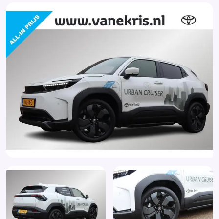
Cruise control adaptief en stuurhulp
Dakspoiler
Dimlichten automatisch
Dodehoek Detectie
Draadloze telefoonlader
Elektrische ramen voor en achter
Elektrisch verstelbare bestuurdersstoel
Elektronische remkrachtverdeling
Elektronisch Stabiliteits Programma
Extra getint glas
Grootlichtassistent
Hill hold functie
Hoofd airbag(s) achter
Hoofd airbag(s) voor
Kruisend verkeer detectie
LED koplampen