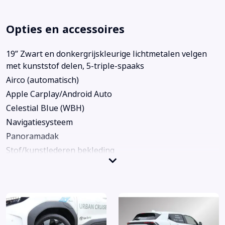
Opties en accessoires
19” Zwart en donkergrijskleurige lichtmetalen velgen
met kunststof delen, 5-triple-spaaks
Airco (automatisch)
Apple Carplay/Android Auto
Celestial Blue (WBH)
Navigatiesysteem
Panoramadak
Stof/kunstlederen bekleding
Voorstoelen verwarmd
Achterbank in delen neerklapbaar
Achterbank verstelbaar
Achteruitrijcamera
Alarm klasse 1(startblokkering)