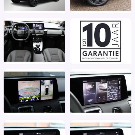
Multimedia-voorbereiding
Multimedia scherm klein
Oplaadmogelijkheid
Parkeersensor voor en achter
Passagiersairbag
Regensensor
Rijstrooksensor
Rondomzicht camera
Ruitensproeiers verwarmbaar
Stuurbekrachtiging
Stuur kunstleder
Stuur verstelbaar
Stuurwiel multifunctioneel
Stuurwiel verwarmd
Verkeersbord detectie
Zij airbag(s) achter