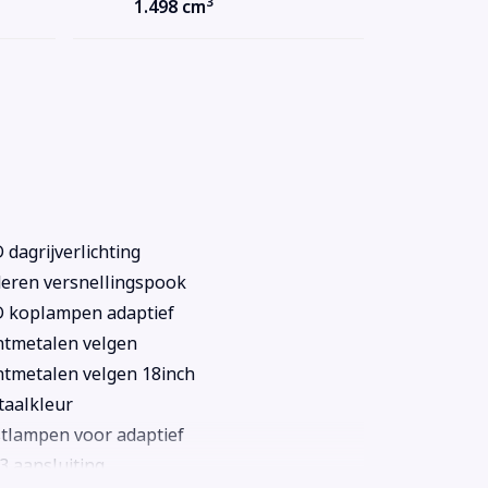
3
1.498 cm
 dagrijverlichting
eren versnellingspook
 koplampen adaptief
htmetalen velgen
htmetalen velgen 18inch
aalkleur
tlampen voor adaptief
 aansluiting