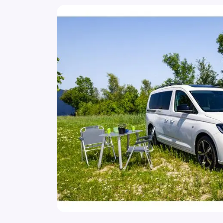
Mistlampen voor
Start/stop systeem
Stuurbekrachtiging snelheidsafhankelijk
Stuur verstelbaar
Warmtewerend glas
Zijschuifdeur links
Zijschuifdeur rechts
Achteruitrijcamera
Audioinstallatie met CD-speler
Bluetooth