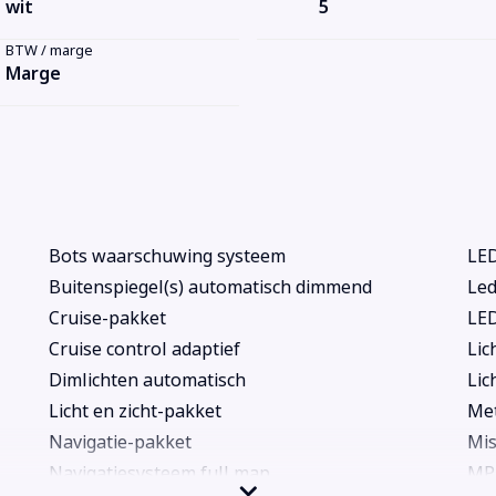
wit
5
BTW / marge
Marge
Bots waarschuwing systeem
LED
Buitenspiegel(s) automatisch dimmend
Led
Cruise-pakket
LED
Cruise control adaptief
Lic
Dimlichten automatisch
Lic
Licht en zicht-pakket
Met
Navigatie-pakket
Mis
Navigatiesysteem full map
MP3