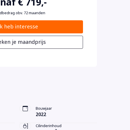
naf € 719,-
dbedrag obv. 72 maanden
Ik heb interesse
eken je maandprijs
Bouwjaar
2022
Cilinderinhoud