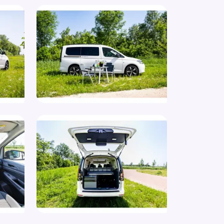
nnedak
co (automatisch)
railing
rails
de remlicht
adloze telefoonlader
eren stuurwiel