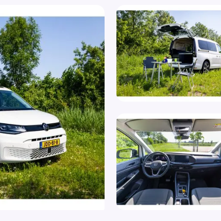
Centrale deurvergrendeling met
Zo
afstandsbediening
Air
Comfortstoel(en)
Dak
Cruisecontrol
Dak
DAB
Der
Extra getint glas achter
Dra
Isofix bevestiging voor kinderzitjes
Led
Keyless entry
Keyless start
LED achterlichten