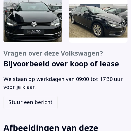
Autonomous Emergency Braking
Bandenspanningscontrolesysteem
Bestuurdersairbag
Binnenspiegel automatisch dimmend
Bluetooth telefoonvoorbereiding
Boordcomputer
Vragen over deze Volkswagen?
Bots waarschuwing systeem
Bijvoorbeeld over koop of lease
Brake Assist System
Buitenspiegels elektrisch verstel- en verwarmbaar
We staan op werkdagen van 09:00 tot 17:30 uur
Buitenspiegels in carrosseriekleur
voor je klaar.
Centrale deurvergrendeling met afstandsbediening
Comfort Pakket (W90)
Stuur een bericht
Comfortstoel(en)
DAB ontvanger
Dakrails
Afbeeldingen van deze
Diefstalalarm (7AS)