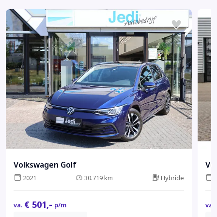
Volkswagen Golf
Vo
2021
30.719 km
Hybride
€ 501,-
va.
p/m
va.