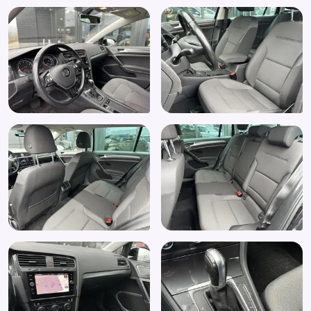
Start/stop systeem
Stuurbekrachtiging snelheidsafhankelijk
Stuur verstelbaar
Stuurwiel multifunctioneel
Telefoonintegratie
Vermoeidheids herkenning
Vervolgbotsing preventie
WiFi voorbereiding
Zij airbag(s) voor
Zijruiten achter en achterruit getint, 65%
lichtabsorberend (4KF)