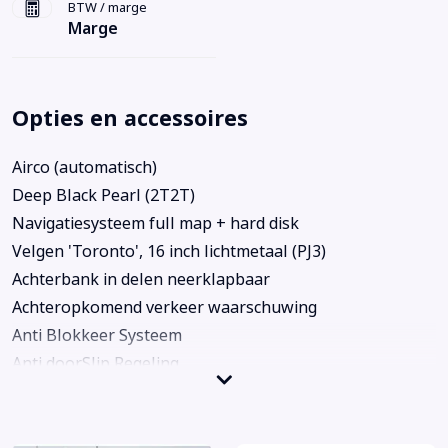
BTW / marge
Marge
Opties en accessoires
Airco (automatisch)
Deep Black Pearl (2T2T)
Navigatiesysteem full map + hard disk
Velgen 'Toronto', 16 inch lichtmetaal (PJ3)
Achterbank in delen neerklapbaar
Achteropkomend verkeer waarschuwing
Anti Blokkeer Systeem
Anti doorSlip Regeling
Armsteun achter
Automatische afstandsregeling (Adaptive Cruise
Control) tussen 0-210 km/h (DSG) (PF3)