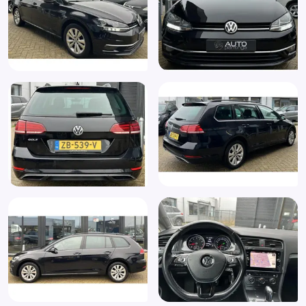
Lederen versnellingspook
Lendesteunen (verstelbaar)
Middenarmsteun (6E3)
Mistlampen voor adaptief
Multimedia-voorbereiding
Navigatie systeem "Discover Pro" (W04)
Parkeersensor achter
Parkeersensor voor
Passagiersairbag
Proactieve inzittendenbescherming (Pre-Crash) (7W1)
Radio
Radio- en multimediasysteem "Composition Media"
(ZEC)
Radio CD speler
Regensensor
Spraakbediening (QH1)