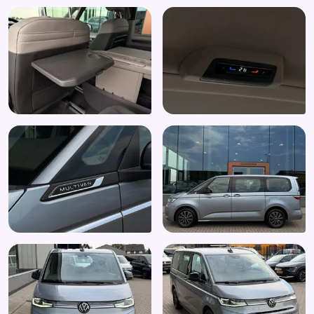
Navigatiesysteem full map
Oplaadmogelijkheid
Parkeer assistent
Parkeersensor achter
Parkeersensor voor
Passagiersstoel in hoogte verstelbaar
Radio
Regensensor
Rijstrooksensor met correctie
Schakelpaddles
Sfeerverlichting
Spraakbediening
Stuur multifunctioneel
Stuur verwarmd
Trekhaak elektrisch bedienbaar
Uitparkeer waarschuwing