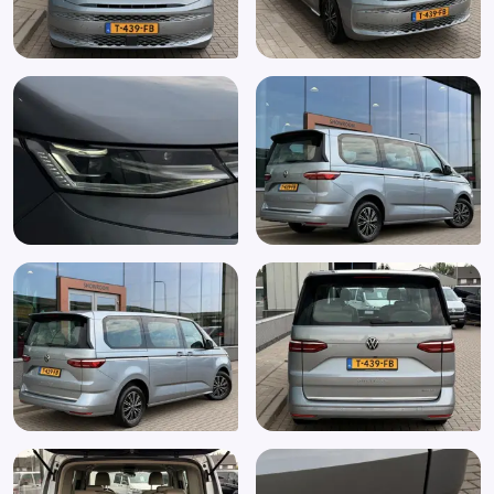
Uitwijk assistent
Veiligheids-pakket
Verkeersbord detectie
Vermoeidheids herkenning
Vervolgbotsing preventie
Volledig digitaal instrumentenpaneel
Voorstoelen verwarmd
Warmtewerend glas
WiFi
Zijschuifdeur rechts
Zwarte (glans) exterieur delen