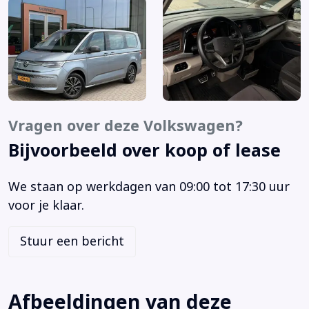
Anti doorSlip Regeling
Apple Carplay/Android Auto
Armsteun achter
Armsteun voor
Assistentie Pakket
Automatische snelheidsbegrenzing ISA
Vragen over deze Volkswagen?
Autonomous Emergency Braking
Bijvoorbeeld over koop of lease
Bagage-scheidingsnet
Bagagedek
We staan op werkdagen van 09:00 tot 17:30 uur
Bandenspanningscontrolesysteem
voor je klaar.
Bestuurdersstoel in hoogte verstelbaar
Binnenspiegel automatisch dimmend
Stuur een bericht
Bluetooth
Bots herkenning systeem
Bots waarschuwing systeem
Afbeeldingen van deze
Buitenspiegels elektrisch inklapbaar