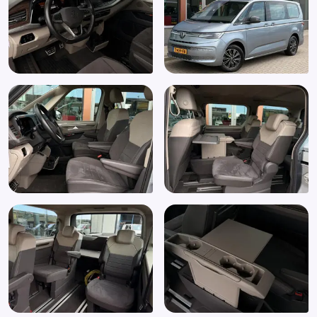
Elektronisch Stabiliteits Programma
Extra getint geluid- en warmtewerend glas
Extra getint glas achter
Grootlichtassistent
Keyless start
Kleur grijs
Koplampen adaptief
LED achterlichten
LED dagrijverlichting
Lederen/velours bekleding
Lendesteun(en) verstelbaar
Lichtmetalen velgen 17"
Matrix LED koplampen
Multimedia-voorbereiding
Multimedia scherm standaard
Navigatie-pakket