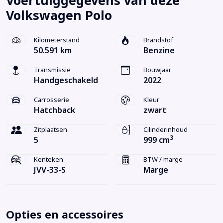
Voertuiggegevens van deze
Volkswagen Polo
Kilometerstand
Brandstof
50.591 km
Benzine
Transmissie
Bouwjaar
Handgeschakeld
2022
Carrosserie
Kleur
Hatchback
zwart
Zitplaatsen
Cilinderinhoud
3
5
999 cm
Kenteken
BTW / marge
JVV-33-S
Marge
Opties en accessoires