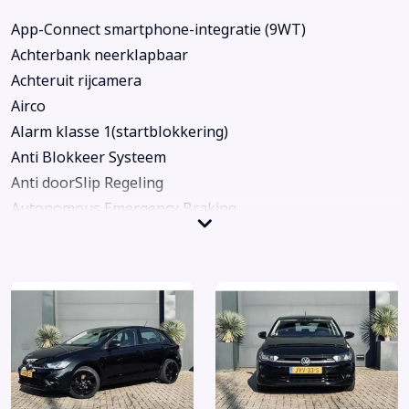
App-Connect smartphone-integratie (9WT)
Achterbank neerklapbaar
Achteruit rijcamera
Airco
Alarm klasse 1(startblokkering)
Anti Blokkeer Systeem
Anti doorSlip Regeling
Autonomous Emergency Braking
Bandenspanningscontrolesysteem
Bestuurdersairbag
Bestuurdersstoel in hoogte verstelbaar
Bluetooth telefoonvoorbereiding
Boordcomputer
Buitenspiegels elektrisch verstel- en verwarmbaar
Bumpers in carrosseriekleur