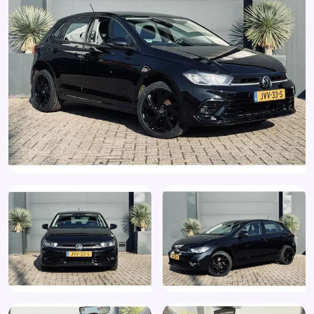
Licht metaal velgen 17 incl
Mistlampen voor inclusief bochtenverlichting (8WH)
Multimedia-voorbereiding
Parkeersensoren voor en achter (Park Distance
Control) (7X2)
Parkeersensoren voor en achter (WF1)
Passagiersairbag
Radio
RDW-leges
Rijstrooksensor met correctie
Start/stop systeem
Stuur verstelbaar
Stuurwiel multifunctioneel
Vermoeidheids herkenning
Volledig digitaal instrumentenpaneel
Zij airbag(s) voor