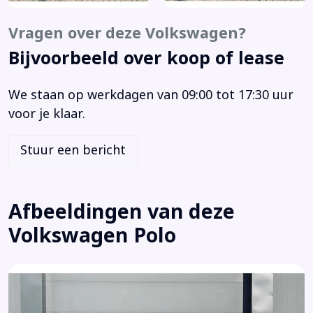
Carplay
Centrale airbag voor
Vragen over deze Volkswagen?
Centrale deurvergrendeling met afstandsbediening
Bijvoorbeeld over koop of lease
Connected services
Cruise control (8T6)
We staan op werkdagen van 09:00 tot 17:30 uur
DAB ontvanger
voor je klaar.
Dimlichten automatisch
Elektrische ramen voor en achter
Stuur een bericht
Elektronisch Stabiliteits Programma
Hill hold functie
Hoofd airbag(s) achter
Afbeeldingen van deze
Hoofd airbag(s) voor
Volkswagen Polo
Lane assist
LED achterlichten
LED dagrijverlichting
LED koplampen