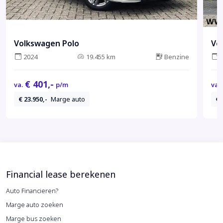
Volkswagen Polo
Vo
2024
19.455 km
Benzine
€ 401,-
va.
p/m
va.
€ 23.950,-
Marge auto
€ 
Financial lease berekenen
Auto Financieren?
Marge auto zoeken
Marge bus zoeken