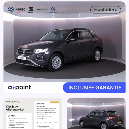
Armsteun voor
Autonomous Emergency Braking
Bandenspanningscontrolesysteem
Bestuurdersairbag
Bestuurdersstoel in hoogte verstelbaar
Binnenspiegel automatisch dimmend
Bots waarschuwing systeem
Brake Assist System
Buitenspiegels elektrisch verstel- en verwarmbaar
Dimlichten automatisch
Elektrische ramen achter
Elektrische ramen voor
Elektronisch Sper Differentieel
Elektronisch Stabiliteits Programma
Grootlichtassistent
Hill hold functie