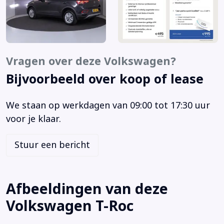
LED koplampen
Lendesteunen (verstelbaar)
Lichtmetalen velgen 16"
Navigatie via App
Vragen over deze Volkswagen?
Parkeersensor achter
Bijvoorbeeld over koop of lease
Parkeersensor voor
Rijstrooksensor met correctie
We staan op werkdagen van 09:00 tot 17:30 uur
Schakelmogelijkheid aan stuurwiel
voor je klaar.
Stoelverwarming
Stuurverwarming
Stuur een bericht
Stuurwiel multifunctioneel
Vermoeidheids herkenning
Volledig digitaal instrumentenpaneel
Afbeeldingen van deze
Alarm klasse 1(startblokkering)
Volkswagen T-Roc
Anti Blokkeer Systeem
Anti doorSlip Regeling