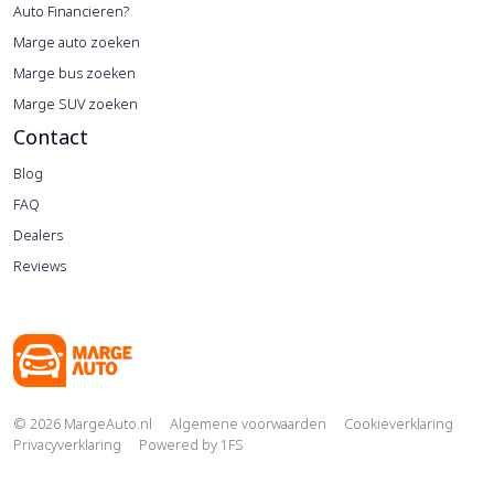
Auto Financieren?
Marge auto zoeken
Marge bus zoeken
Marge SUV zoeken
Contact
Blog
FAQ
Dealers
Reviews
Copyright navigation
© 2026 MargeAuto.nl
Algemene voorwaarden
Cookieverklaring
Privacyverklaring
Powered by
1FS