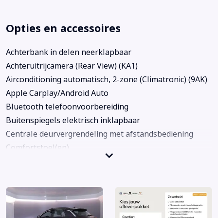
Opties en accessoires
Achterbank in delen neerklapbaar
Achteruitrijcamera (Rear View) (KA1)
Airconditioning automatisch, 2-zone (Climatronic) (9AK)
Apple Carplay/Android Auto
Bluetooth telefoonvoorbereiding
Buitenspiegels elektrisch inklapbaar
Centrale deurvergrendeling met afstandsbediening
Comfortstoel(en)
Connected services
Cruise control adaptief
DAB ontvanger
Dakrails
Deep Black Pearl metallic (2T2T)