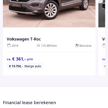
Volkswagen T-Roc
Vo
2019
115.859 km
Benzine
€ 361,-
va.
p/m
va.
€ 19.750,-
Marge auto
€ 
Financial lease berekenen