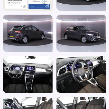
Hoofd airbag(s) voor
LED achterlichten
Lederen stuurwiel
Multimedia-voorbereiding
Multimedia scherm klein
Parkeer assistent
Passagiersairbag
Passagiersstoel in hoogte verstelbaar
Radio
Regensensor
Ruitensproeiers verwarmbaar
Start/stop systeem
Stoelpakket (WSP)
Stuur verstelbaar
Zij airbag(s) voor