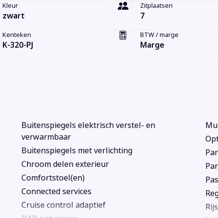
Kleur
Zitplaatsen
zwart
7
Kenteken
BTW / marge
K-320-PJ
Marge
Buitenspiegels elektrisch verstel- en
Mul
verwarmbaar
Opt
Buitenspiegels met verlichting
Par
Chroom delen exterieur
Par
Comfortstoel(en)
Pas
Connected services
Re
Cruise control adaptief
Rij