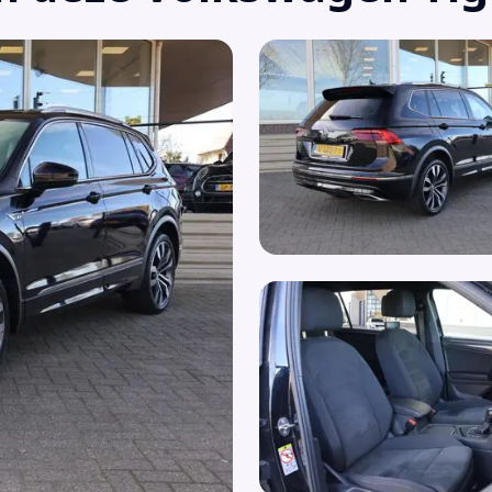
Ver
Koplampreiniging
Ver
LED achterlichten
Vol
LED dagrijverlichting
Voo
Lederen stuurwiel
Voo
Lederen versnellingspook
Wa
LED koplampen
Zij
Mistlampen voor adaptief
Multimedia-voorbereiding