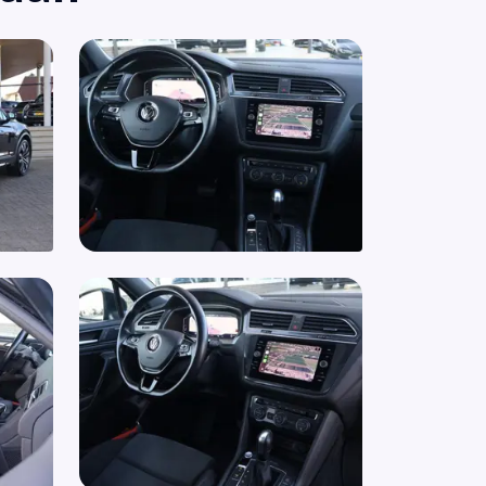
volgbotsing preventie
warmde voorruit
ledig digitaal instrumentenpaneel
rstoel(en) met massagefunctie
rstoelen in hoogte verstelbaar
rmtewerende voorruit
 airbag(s) voor