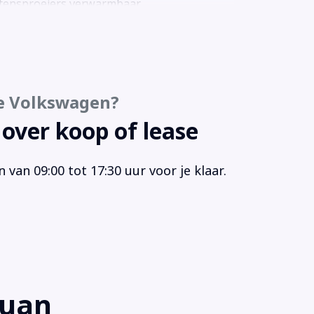
tensproeiers verwarmbaar
akelmogelijkheid aan stuurwiel
egel-pakket
rtonderstel
aakbediening
e Volkswagen?
rt/stop systeem
urbekrachtiging snelheidsafhankelijk
 over koop of lease
ur verstelbaar
urwiel multifunctioneel
van 09:00 tot 17:30 uur voor je klaar.
urwiel verwarmd
efoonintegratie
khaak elektrisch uitklapbaar
iabele stuuroverbrenging
ours bekleding
keersbord detectie
guan
moeidheids herkenning