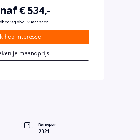
naf € 534,-
dbedrag obv. 72 maanden
Ik heb interesse
eken je maandprijs
Bouwjaar
2021