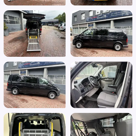
Dimlichten automatisch
Elektrische ramen voor
Elektronisch Sper Differentieel
Elektronisch Stabiliteits Programma
Hill hold functie
Mistlampen voor adaptief
Multimedia-voorbereiding
Navigatiesysteem full map
Parkeersensor achter
Radio
Regensensor
Start/stop systeem
Stuur verstelbaar
Verwarmde voorruit
Zijschuifdeur rechts