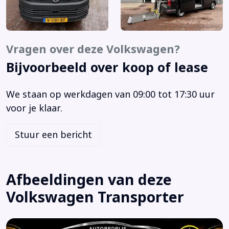
MP3 aansluiting
Multimedia systeem
Navigatie
Vragen over deze Volkswagen?
Navigatie-pakket
Bijvoorbeeld over koop of lease
Navigatiesysteem
Parkeersensor voor en achter
We staan op werkdagen van 09:00 tot 17:30 uur
Radio CD speler
voor je klaar.
Radiovoorbereiding
Reservewiel
Stuur een bericht
Skiluik
Standkachel
Stuurbekrachtiging
Afbeeldingen van deze
Xenon verlichting
Volkswagen Transporter
Achterklep
Airbag bestuurder
Airbag passagier