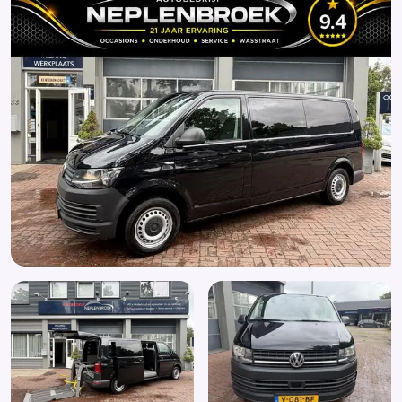
Airco
Alarm klasse 1(startblokkering)
Alarm klasse 3
Anti Blokkeer Systeem
Anti doorSlip Regeling
Armsteun voor
Binnenspiegel automatisch dimmend
Bluetooth
Boordcomputer
Buitenspiegels elektrisch inklapbaar
Buitenspiegels elektrisch verstel- en verwarmbaar
Buitenspiegels in carrosseriekleur
Centrale vergrendeling met afstandsbediening
Comfortstoel(en)
Cruise control
DAB