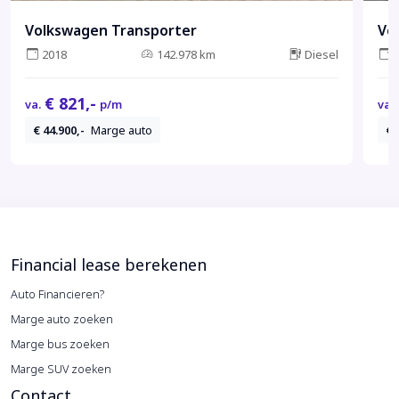
Volkswagen Transporter
Vo
2018
142.978 km
Diesel
€ 821,-
va.
p/m
va.
€ 44.900,-
Marge auto
€ 
Financial lease berekenen
Auto Financieren?
Marge auto zoeken
Marge bus zoeken
Marge SUV zoeken
Contact