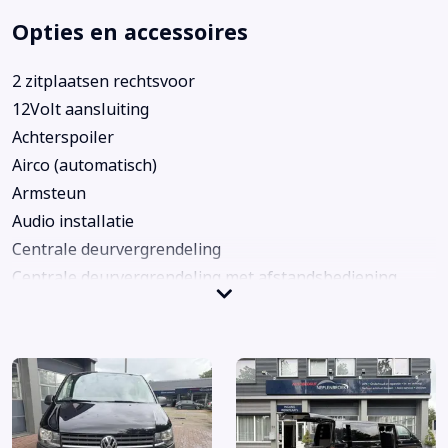
Opties en accessoires
2 zitplaatsen rechtsvoor
12Volt aansluiting
Achterspoiler
Airco (automatisch)
Armsteun
Audio installatie
Centrale deurvergrendeling
Centrale deurvergrendeling met afstandsbediening
Derde remlicht
Elektrisch-pakket
Extra getint glas achter
Getint glas
Lichtmetalen velgen
Metaalkleur