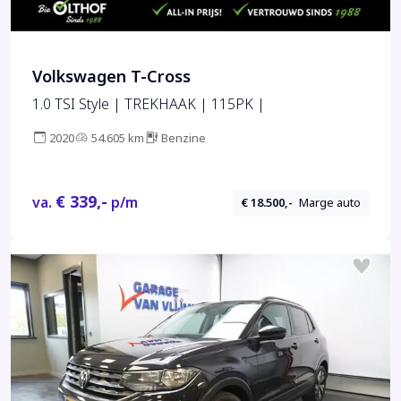
Volkswagen T-Cross
1.0 TSI Style | TREKHAAK | 115PK |
2020
54.605 km
Benzine
€ 339,-
va.
p/m
€ 18.500,-
Marge auto