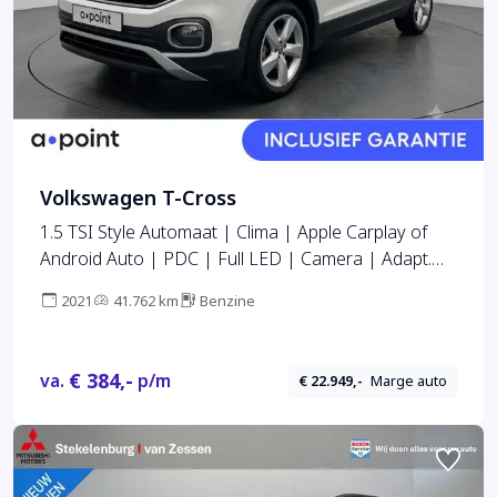
Volkswagen T-Cross
1.5 TSI Style Automaat | Clima | Apple Carplay of
Android Auto | PDC | Full LED | Camera | Adapt.
Cruise controle
2021
41.762 km
Benzine
€ 384,-
va.
p/m
€ 22.949,-
Marge auto