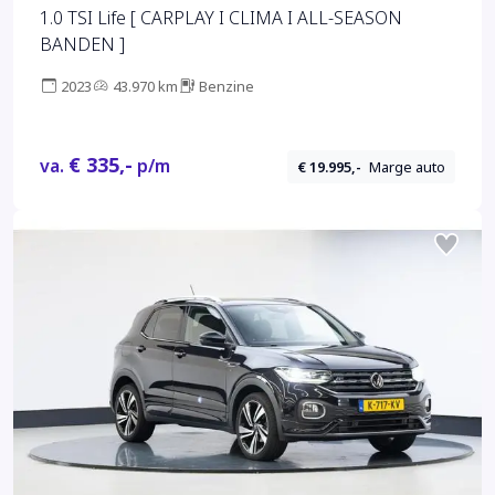
1.0 TSI Life [ CARPLAY I CLIMA I ALL-SEASON
BANDEN ]
2023
43.970 km
Benzine
€ 335,-
va.
p/m
€ 19.995,-
Marge auto