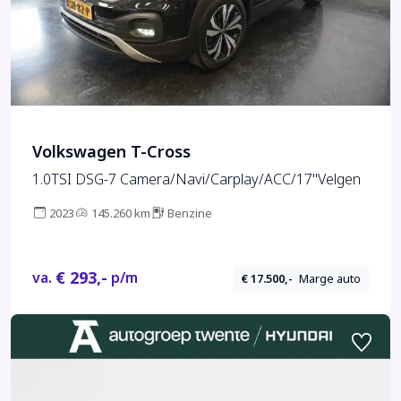
Volkswagen T-Cross
1.0TSI DSG-7 Camera/Navi/Carplay/ACC/17''Velgen
2023
145.260 km
Benzine
€ 293,-
va.
p/m
€ 17.500,-
Marge auto