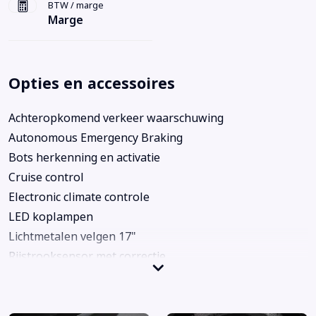
BTW / marge
Marge
Opties en accessoires
Achteropkomend verkeer waarschuwing
Autonomous Emergency Braking
Bots herkenning en activatie
Cruise control
Electronic climate controle
LED koplampen
Lichtmetalen velgen 17"
Rijstrooksensor met correctie
Achterbank in delen neerklapbaar
Alarm klasse 1(startblokkering)
Aluminium interieur afwerking