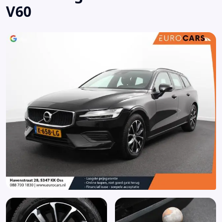
V60
Buitenspiegels elektrisch inklapbaar
Buitenspiegels elektrisch verstel- en verwarmbaar
Centrale deurvergrendeling met afstandsbediening
Connected services
DAB ontvanger
Dakrails
Dimlichten automatisch
Elektrische ramen achter
Elektrische ramen voor
Elektronische remkrachtverdeling
Elektronisch Stabiliteits Programma
Grootlichtassistent
Hill hold functie
Hoofd airbag(s) achter
Hoofd airbag(s) voor
Hoofdsteunen actief