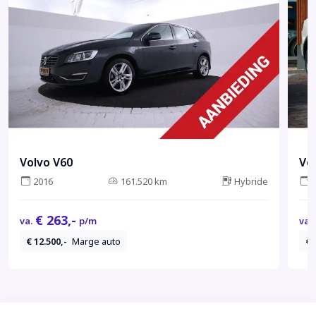
Volvo V60
Vo
2016
161.520 km
Hybride
€ 263,-
va.
p/m
va.
€ 12.500,-
Marge auto
€ 