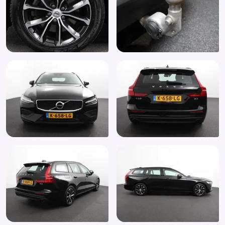
Keyless start
Kruisend verkeer detectie
LED achterlichten
LED dagrijverlichting
Lederen stuurwiel
Lederen versnellingspook
Multimedia-voorbereiding
Parkeersensor achter
Passagiersairbag
Passagiersstoel in hoogte verstelbaar
Regensensor
Spraakbediening
Start/stop systeem
Stuurwiel multifunctioneel
Verkeersbord detectie
Vermoeidheids herkenning