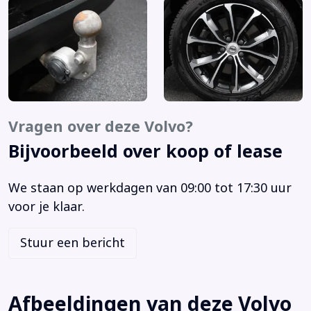
Anti Blokkeer Systeem
Anti doorSlip Regeling
Armsteun achter
Armsteun voor
Audio installatie
Bagage-scheidingsnet
Vragen over deze Volvo?
Bagagedek
Bijvoorbeeld over koop of lease
Bandenspanningscontrolesysteem
Bestuurdersairbag
We staan op werkdagen van 09:00 tot 17:30 uur
Bestuurdersstoel in hoogte verstelbaar
voor je klaar.
Binnenspiegel automatisch dimmend
Bluetooth telefoonvoorbereiding
Stuur een bericht
Boordcomputer
Bots waarschuwing systeem
Brake Assist System
Afbeeldingen van deze Volvo
Buitenspiegel(s) automatisch dimmend