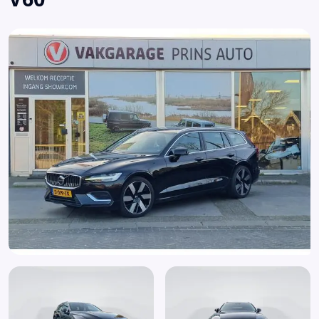
Airbag bestuurder
Airbag passagier
Alarm klasse 1(startblokkering)
Aluminium interieur afwerking
Anti Blokkeer Systeem
Anti doorSlip Regeling
Armsteun voor
Audio installatie
Bagage-scheidingsnet
Bandenspanningscontrolesysteem
Binnenspiegel automatisch dimmend
Bluetooth
Boordcomputer
Bots waarschuwing systeem
Brake Assist System
Buitenspiegel(s) automatisch dimmend