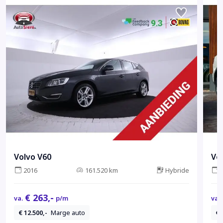
Volvo V60
Vo
2016
161.520 km
Hybride
€ 263,-
va.
p/m
va.
€ 12.500,-
Marge auto
€ 