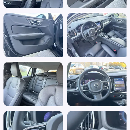
Spraakbediening
Standkachel
Start/stop systeem
Stuur kunstleder
Stuur multifunctioneel
Stuur verwarmd
Trekhaak elektrisch uitklapbaar
Trekhaak met semi elektrisch inklapbare kogel, 13-polig
(1028)
Uitparkeer waarschuwing
Verkeersbord detectie
Vermoeidheids herkenning
Volledig digitaal instrumentenpaneel
Voorstoelen in hoogte verstelbaar
WiFi
Zwarte (glans) exterieur delen
Elektrisch zwenkbare trekhaak (13-polig)