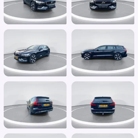
Buitenspiegels elektrisch inklapbaar
Buitenspiegels elektrisch verstel- en verwarmbaar
Buitenspiegels in andere kleur
Centrale vergrendeling met afstandsbediening
Comfortstoel(en)
Connected services
DAB
Dakrails
Dimlichten automatisch
Draadloos telefoon opladen (918)
Draadloze telefoonlader
Electrisch bedienbare bestuurdersstoel (047)
Elektrisch bedienbare achterklep met sensorsturing
Elektrische ramen voor en achter
Elektrisch verstelb. bestuurdersstoel met geheugen
Elektrisch verstelb. passagiersstoel met geheugen