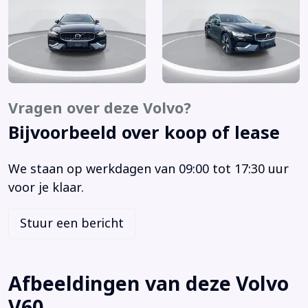
Lichtmetalen velgen 18"
Navigatiesysteem
Rijstrooksensor met correctie
Roll Stability Control
Uitwijk assistent
Vervolgbotsing preventie
Vragen over deze Volvo?
Verwarmbare achterbank (752)
Bijvoorbeeld over koop of lease
Voorstoelen verwarmd en elektrische lendesteunen
Achterbank in delen neerklapbaar
We staan op werkdagen van 09:00 tot 17:30 uur
Achterbank met armsteun en skiluik
voor je klaar.
Achterruitverwarming
Achteruitrijcamera
Stuur een bericht
Airbag(s) hoofd achter
Airbag(s) hoofd voor
Airbag(s) side achter
Afbeeldingen van deze Volvo
Airbag(s) side voor
V60