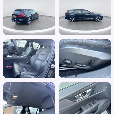
Elektronische remkrachtverdeling
Elektronisch Stabiliteits Programma
Grootlichtassistent
Hill hold functie
Hoofdsteunen anti-whiplash
Keyless entry
Keyless start
LED achterlichten
LED dagrijverlichting
Multimedia-voorbereiding
Multimedia scherm standaard
Parkeersensor achter
Parkeersensor voor
Parkeerverwarming met timer (273)
Regensensor
Sfeerverlichting