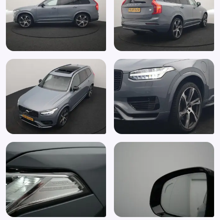
Audio installatie premium
Autonomous Emergency Braking
Bagage-scheidingsnet
Bandenspanningscontrolesysteem
Binnenspiegel automatisch dimmend
Bluetooth
Bluetooth telefoonvoorbereiding
Boordcomputer
Bots herkenning systeem
Bots waarschuwing systeem
Brake Assist System
Buitenspiegel(s) automatisch dimmend
Buitenspiegels elektrisch inklapbaar
Buitenspiegels elektrisch verstel- en verwarmbaar
Centrale deurvergrendeling met afstandsbediening
Connected services