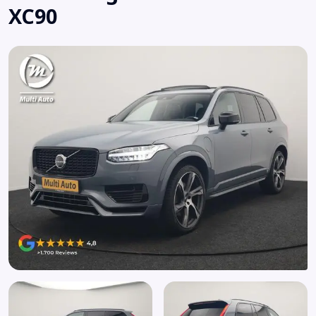
XC90
Airbag(s) hoofd voor
Airbag(s) knie
Airbag(s) side voor
Airbag bestuurder
Airbag passagier
Airco separaat achter
Alarm klasse 1(startblokkering)
Alarmsysteem
Aluminium interieur afwerking
Android Auto
Anti Blokkeer Systeem
Anti doorSlip Regeling
Apple CarPlay
Armsteun achter
Armsteun voor
Audio installatie