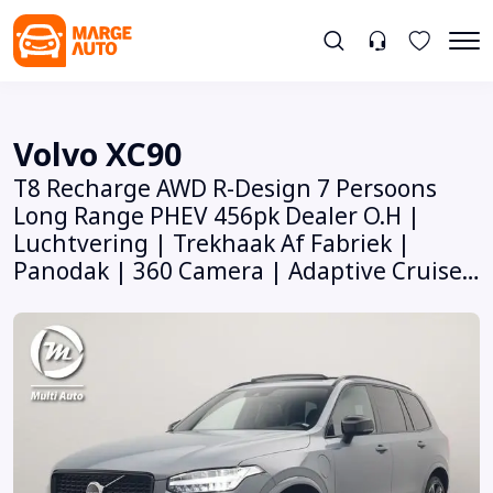
Volvo XC90
T8 Recharge AWD R-Design 7 Persoons
Long Range PHEV 456pk Dealer O.H |
Luchtvering | Trekhaak Af Fabriek |
Panodak | 360 Camera | Adaptive Cruise
| Harman / Kardon | Alcantara
Sportstoelen Memory & Verwarmd |
Keyless | Pilot Assist | Apple Carplay |
Stuur Verwarmd | BLIS | Adaptive LED |
Navigatie...