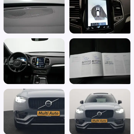
Navigatie
Navigatiesysteem
Open dak
Oplaadmogelijkheid
Panoramadak
Parkeersensor achter
Parkeersensor voor
Parkeersensor voor en achter
PHEV
Plug In Hybrid
R-Design exterieur
Regensensor
Rijstrooksensor met correctie
Roll Stability Control
Ruitensproeiers/wisserbladen verwarmbaar
Schuif-/kanteldak