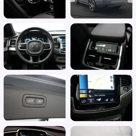
Volledig digitaal instrumentenpaneel
Voorstoelen in hoogte verstelbaar
WiFi
Zonnescherm
Zonnescherm zijruiten
Zwarte (glans) exterieur delen
Trekhaak elektrisch bedienbaar