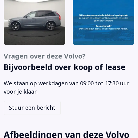
Lounge Pack
Navigatiesysteem full map + hard disk
Pilot Assist
R Design
Rondomzicht camera
Stuur verwarmd
Vragen over deze Volvo?
Virtuele Cockpit
Bijvoorbeeld over koop of lease
Voorstoelen verwarmd
2 stoelen op derde rij
We staan op werkdagen van 09:00 tot 17:30 uur
360 Camera
voor je klaar.
Achterbank in delen neerklapbaar
Achteropkomend verkeer waarschuwing
Stuur een bericht
Achteruitrijcamera
Adaptive cruise control
Afdaal assistent
Afbeeldingen van deze Volvo
Airbag(s) hoofd achter