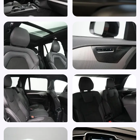
Interieurklimaat vooraf instelbaar
Isofix bevestiging voor kinderzitjes
Keyless start
Koplampreiniging
Kruisend verkeer detectie
Lane assist
LED achterlichten
LED dagrijverlichting
Lederen interieurdelen
LED koplampen
LED koplampen adaptief
Lendesteun(en) verstelbaar
Lichtmetalen velgen 22"
Luxe lederen bekleding
Metaalkleur
Multimedia-voorbereiding