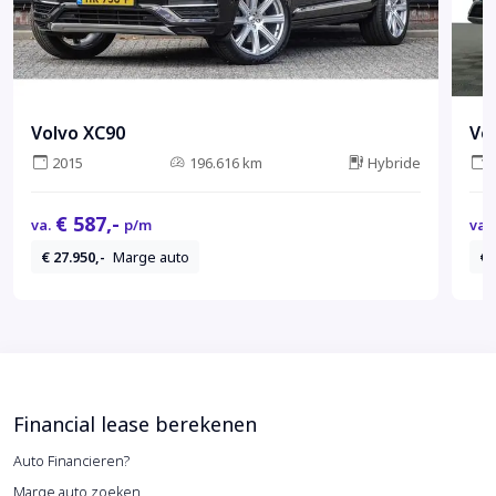
Volvo XC90
Vo
2015
196.616 km
Hybride
€ 587,-
va.
p/m
va.
€ 27.950,-
Marge auto
€ 
Financial lease berekenen
Auto Financieren?
Marge auto zoeken