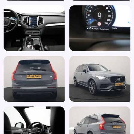
Sfeerverlichting
Side Impact Protection System
Sportstuur
Spraakbediening
Start/stop systeem
Stoelverwarming
Stuurbekrachtiging
Stuur en versnellingspook (kunst)leder
Stuur multifunctioneel
Stuurwiel multifunctioneel
Stuurwiel verwarmd
Uitparkeer waarschuwing
Uitwijk assistent
Verkeersbord detectie
Vermoeidheids herkenning
Vervolgbotsing preventie