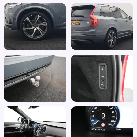
Contourstoelen
Cruise Control Adaptive
Dakrails
Digitale Cockpit
Dimlichten automatisch
Draadloze telefoonlader
ECC Achter
Electronic climate control
Elektrisch bedienbare achterklep met sensorsturing
Elektrische ramen voor en achter
Elektronische remkrachtverdeling
Elektronisch Stabiliteits Programma
Extra getint glas achter
Grootlichtassistent
Hill hold functie
Hoofdsteunen anti-whiplash