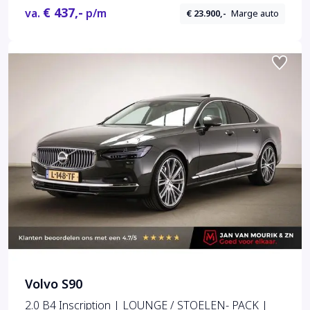
€ 437,-
va.
p/m
€ 23.900,-
Marge auto
Volvo S90
2.0 B4 Inscription | LOUNGE / STOELEN- PACK |