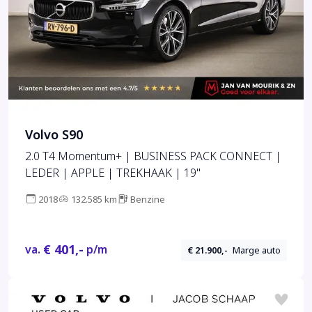
Volvo S90
2.0 T4 Momentum+ | BUSINESS PACK CONNECT |
LEDER | APPLE | TREKHAAK | 19"
2018
132.585 km
Benzine
€ 401,-
va.
p/m
€ 21.900,-
Marge auto