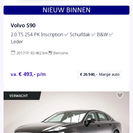
Volvo S90
2.0 T5 254 PK Inscription ✅ Schuifdak ✅ B&W ✅
Leder
2017
92.462 km
Benzine
€ 493,-
va.
p/m
€ 26.940,-
Marge auto