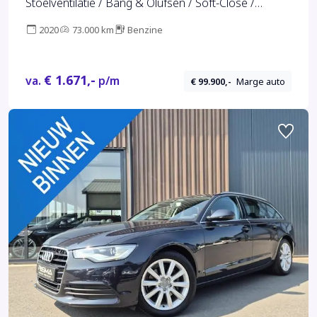
Stoelventilatie / Bang & Olufsen / Soft-Close /
Standverwarming / Carbon*
2020
73.000 km
Benzine
€ 1.671,-
va.
p/m
€ 99.900,-
Marge auto