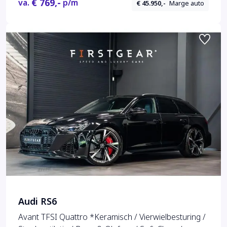
€ 769,-
va.
p/m
€ 45.950,-
Marge auto
Audi RS6
Avant TFSI Quattro *Keramisch / Vierwielbesturing /