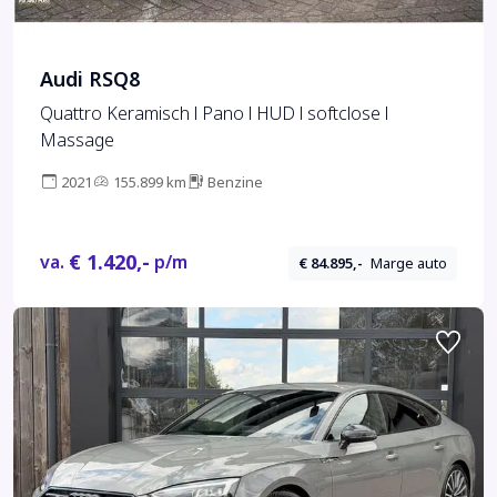
Audi RSQ8
Quattro Keramisch l Pano l HUD l softclose l
Massage
2021
155.899 km
Benzine
€ 1.420,-
va.
p/m
€ 84.895,-
Marge auto