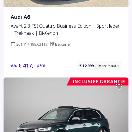
Audi A6
Avant 2.8 FSI Quattro Business Edition | Sport leder
| Trekhaak | Bi-Xenon
2014
199.631 km
Benzine
€ 417,-
va.
p/m
€ 12.999,-
Marge auto