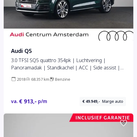
Audi Q5
3.0 TFSI SQ5 quattro 354pk | Luchtvering |
Panoramadak | Standkachel | ACC | Side assist |
Keyless | Matrix LED | Orig. NL auto
2018
68.357 km
Benzine
€ 913,-
va.
p/m
€ 49.949,-
Marge auto