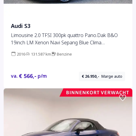
Audi S3
Limousine 2.0 TFSI 300pk quattro Pano.Dak B&O
19inch LM Xenon Navi Sepang Blue Clima
Leder/Alcantara *Complete S3*
2016
131.587 km
Benzine
€ 566,-
va.
p/m
€ 26.950,-
Marge auto