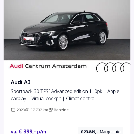
Audi A3
Sportback 30 TFSI Advanced edition 110pk | Apple
carplay | Virtual cockpit | Climat control |
Sportstoelen | LED koplampen
2023
37.792 km
Benzine
€ 399,-
va.
p/m
€ 23.849,-
Marge auto