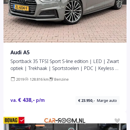
Audi A5
Sportback 35 TFSI Sport S-line edition | LED | Zwart
optiek | Trekhaak | Sportstoelen | PDC | Keyless |
Navi | Elek. achterklep | Afgevlakt stuur |
2019
128.816 km
Benzine
€ 438,-
va.
p/m
€ 23.950,-
Marge auto