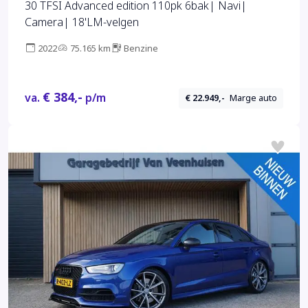
30 TFSI Advanced edition 110pk 6bak| Navi|
Camera| 18'LM-velgen
2022
75.165 km
Benzine
€ 384,-
va.
p/m
€ 22.949,-
Marge auto