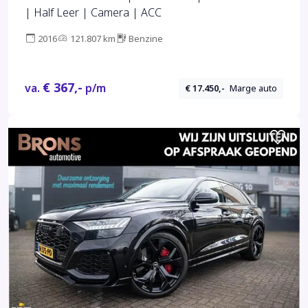
| Half Leer | Camera | ACC
2016
121.807 km
Benzine
€ 367,-
va.
p/m
€ 17.450,-
Marge auto