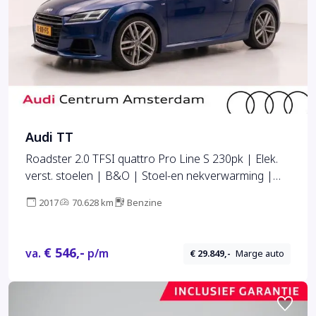
Audi TT
Roadster 2.0 TFSI quattro Pro Line S 230pk | Elek.
verst. stoelen | B&O | Stoel-en nekverwarming |
Apple carplay
2017
70.628 km
Benzine
€ 546,-
va.
p/m
€ 29.849,-
Marge auto