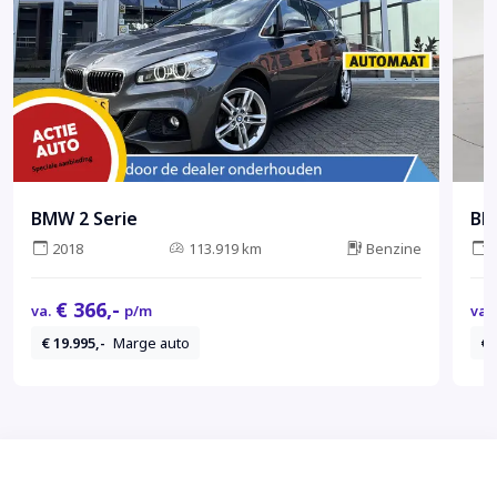
BMW 2 Serie
BM
2018
113.919 km
Benzine
€ 366,-
va.
p/m
va.
€ 19.995,-
Marge auto
€ 