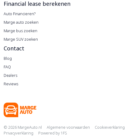
Financial lease berekenen
Auto Financieren?
Marge auto zoeken
Marge bus zoeken
Marge SUV zoeken
Contact
Blog
FAQ
Dealers
Reviews
Copyright navigation
© 2026 MargeAuto.nl
Algemene voorwaarden
Cookieverklaring
Privacyverklaring
Powered by
1FS