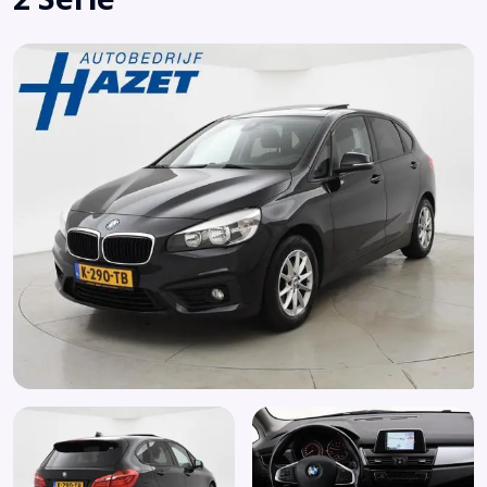
Centrale deurvergrendeling met afstandsbediening
Chroom delen exterieur
Cruise control
Dimlichten automatisch
Elektrische ramen voor en achter
Elektronisch Stabiliteits Programma
Hill hold functie
Hoofd airbag(s) achter
Hoofd airbag(s) voor
Interieur accenten
LED dagrijverlichting
Lederen stuurwiel
Mistlampen voor
Multimedia-voorbereiding
Parkeersensor achter
Passagiersairbag