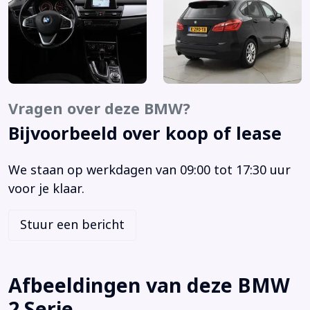
Aluminium interieur afwerking
Anti Blokkeer Systeem
Anti doorSlip Regeling
Armsteun achter
Armsteun voor
Audioinstallatie met CD-speler
Vragen over deze BMW?
Autonomous Emergency Braking
Bijvoorbeeld over koop of lease
Bandenspanningscontrolesysteem
Bestuurdersairbag
We staan op werkdagen van 09:00 tot 17:30 uur
Binnenspiegel automatisch dimmend
voor je klaar.
Bluetooth telefoonvoorbereiding
Boordcomputer
Stuur een bericht
Bots herkenning en activatie
Brake Assist System
Buitenspiegels elektrisch verstelbaar
Afbeeldingen van deze BMW
Buitenspiegels verwarmbaar
2 Serie