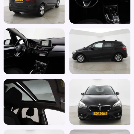
Regensensor
Ruitensproeiers verwarmbaar
Sportonderstel
Sportstoelen
Start/stop systeem
Stuurbekrachtiging
Stuurbekrachtiging snelheidsafhankelijk
Stuurwiel multifunctioneel
Zij airbag(s) voor