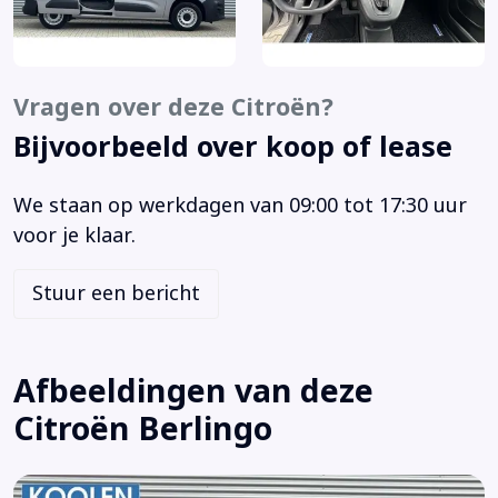
Bandenspanningscontrolesysteem
Bestuurdersairbag
Bluetooth telefoonvoorbereiding
Vragen over deze Citroën?
Boordcomputer
Bijvoorbeeld over koop of lease
Brake Assist System
Buitenspiegels elektrisch verstelbaar
We staan op werkdagen van 09:00 tot 17:30 uur
Buitenspiegels verwarmbaar
voor je klaar.
Centrale deurvergrendeling met afstandsbediening
Citroën Connect Nav incl. DAB+ (WL2K)
Stuur een bericht
Connected services
DAB+ bij Citroën Connect Radio (WLO2)
Dimlichten automatisch
Afbeeldingen van deze
Elektrische ramen voor
Citroën Berlingo
Elektronische remkrachtverdeling
Elektronisch Stabiliteits Programma
Geen extra kosten