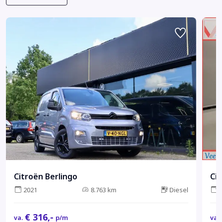
Citroën Berlingo
Ci
2021
8.763 km
Diesel
€ 316,-
va.
p/m
va.