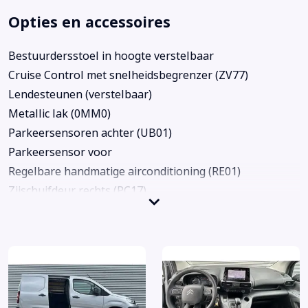
Opties en accessoires
Bestuurdersstoel in hoogte verstelbaar
Cruise Control met snelheidsbegrenzer (ZV77)
Lendesteunen (verstelbaar)
Metallic lak (0MM0)
Parkeersensoren achter (UB01)
Parkeersensor voor
Regelbare handmatige airconditioning (RE01)
Zijschuifdeur rechts (PC17)
Achteruitrijcamera
Alarm klasse 1(startblokkering)
Anti Blokkeer Systeem
Anti doorSlip Regeling
Apple Carplay/Android Auto
Armsteun voor