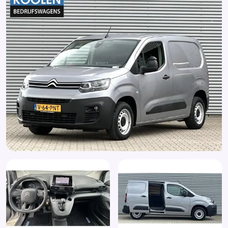
Hill hold functie
Houten vloer laadruimte (GB33)
Instructieboekjes aanwezig
Mistlampen voor adaptief
Multimedia-voorbereiding
Radio
Regensensor
Roetfilter
Rookvrij
Start/stop systeem
Stuur verstelbaar
Stuurwiel multifunctioneel
Trekhaak
Tussenschot volledig