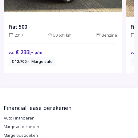
Fiat 500
Fia
2017
50.601 km
Benzine
€ 233,-
va.
p/m
va.
€ 12.700,-
Marge auto
€ 
Financial lease berekenen
Auto Financieren?
Marge auto zoeken
Marge bus zoeken