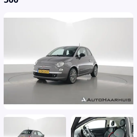
Mistlampen voor
Multimedia-voorbereiding
Parkeersensor achter
Radio-CD/MP3 speler
Schakelpaddles
Stuurbekrachtiging
Stuur leder
Stuur multifunctioneel
Stuur verstelbaar