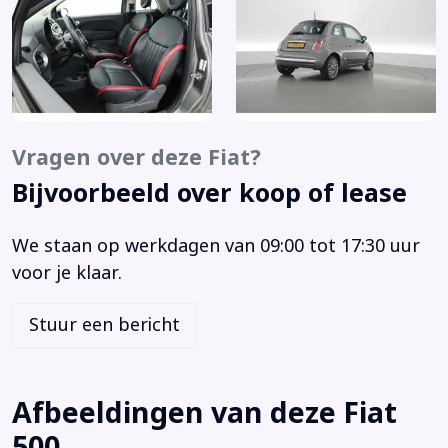
Anti Blokkeer Systeem
Anti doorSlip Regeling
Audio installatie
Bandenspanningscontrolesysteem
Bestuurdersstoel in hoogte verstelbaar
Bi-xenon koplampen
Vragen over deze Fiat?
Binnenspiegel automatisch dimmend
Bijvoorbeeld over koop of lease
Bluetooth
Buitenspiegels elektrisch verstel- en verwarmbaar
We staan op werkdagen van 09:00 tot 17:30 uur
Centrale vergrendeling met afstandsbediening
voor je klaar.
Chroom delen exterieur
Elektrische ramen voor
Stuur een bericht
Elektronisch Stabiliteits Programma
Hill hold functie
Lichtmetalen velgen 16"
Afbeeldingen van deze Fiat
Metaalkleur
500