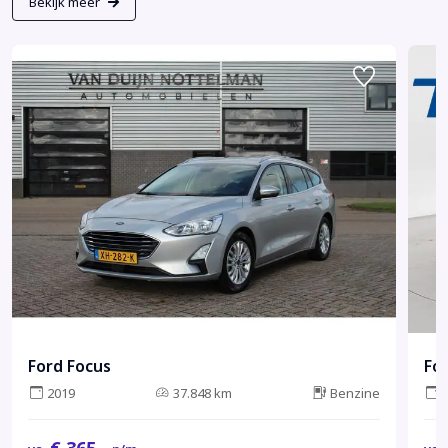
Bekijk meer
Ford Focus
Fo
2019
37.848 km
Benzine