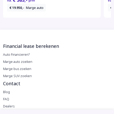
€ 365,-
va.
p/m
va.
€ 19.950,-
Marge auto
€ 
Financial lease berekenen
Auto Financieren?
Marge auto zoeken
Marge bus zoeken
Marge SUV zoeken
Contact
Blog
FAQ
Dealers
Reviews