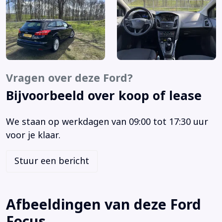
Bestuurdersairbag
Bestuurdersstoel in hoogte verstelbaar
Binnenspiegel automatisch dimmend
Bluetooth telefoonvoorbereiding
Boordcomputer
Buitenspiegels elektrisch verstelbaar
Vragen over deze Ford?
Buitenspiegels in carrosseriekleur
Bijvoorbeeld over koop of lease
Buitenspiegels verwarmbaar
Centrale deurvergrendeling met afstandsbediening
We staan op werkdagen van 09:00 tot 17:30 uur
Chroom delen exterieur
voor je klaar.
Dakrails
Dimlichten automatisch
Stuur een bericht
Elektrische ramen achter
Elektrische ramen voor
Elektronische remkrachtverdeling
Afbeeldingen van deze Ford
Elektronisch Stabiliteits Programma
Focus