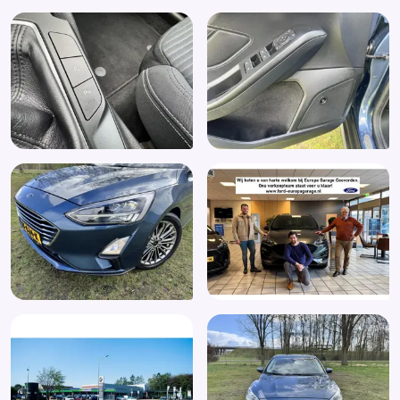
Verkeersbord detectie
Vermoeidheids herkenning
Verwarmde voorruit
WiFi voorbereiding
Winter-pack
Zij airbag(s) voor