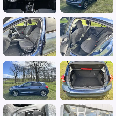
Hoofd airbag(s) achter
Hoofd airbag(s) voor
Keyless entry
Keyless start
LED achterlichten
LED dagrijverlichting
Lederen stuurwiel
Lederen versnellingspook
LED koplampen
Lendesteunen (verstelbaar)
Mistlampen voor adaptief
Multimedia-voorbereiding
Parkeer assistent
Parkeersensor achter
Parkeersensor voor
Parking Pack