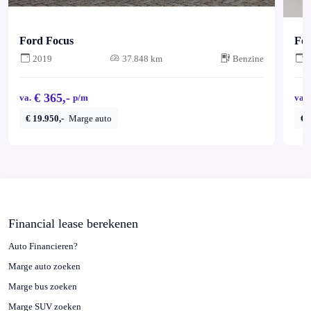
Ford Focus
For
2019
37.848 km
Benzine
€ 365,-
va.
p/m
va.
€ 19.950,-
Marge auto
€ 
Financial lease berekenen
Auto Financieren?
Marge auto zoeken
Marge bus zoeken
Marge SUV zoeken