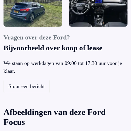
Armsteun voor
Audio-pakket
Audio installatie premium
Automatische snelheids begrenzing
Autonomous Emergency Braking
Vragen over deze Ford?
Bandenspanningscontrolesysteem
Bijvoorbeeld over koop of lease
Bestuurdersairbag
Bestuurdersstoel in hoogte verstelbaar
We staan op werkdagen van 09:00 tot 17:30 uur voor je
Binnenspiegel automatisch dimmend
klaar.
Bluetooth telefoonvoorbereiding
Boordcomputer
Stuur een bericht
Bots herkenning en activatie
Bots waarschuwing systeem
Brake Assist System
Afbeeldingen van deze Ford
Buitenspiegels elektrisch inklapbaar
Focus
Buitenspiegels elektrisch verstel- en verwarmbaar