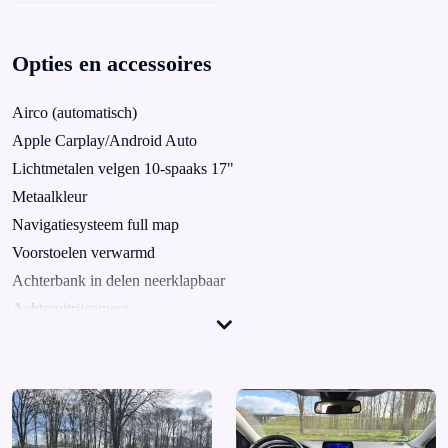
Opties en accessoires
Airco (automatisch)
Apple Carplay/Android Auto
Lichtmetalen velgen 10-spaaks 17"
Metaalkleur
Navigatiesysteem full map
Voorstoelen verwarmd
Achterbank in delen neerklapbaar
Achteruitrijcamera
Alarm klasse 1(startblokkering)
Anti Blokkeer Systeem
Anti doorSlip Regeling
Armsteun achter