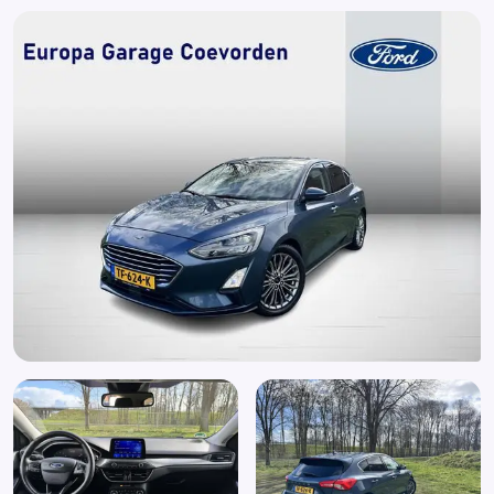
Buitenspiegels met verlichting
Chroom delen exterieur
Connected services
Cruise control adaptief
DAB ontvanger
Dakspoiler
Design Pack
Dimlichten automatisch
Draadloze telefoonlader
Elektrische ramen achter
Elektrische ramen voor
Elektronische remkrachtverdeling
Elektronisch Stabiliteits Programma
Extra getint glas
Grootlichtassistent
Hill hold functie