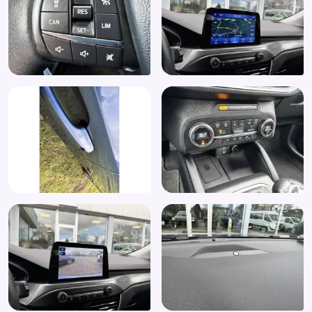
Passagiersairbag
Passagiersstoel in hoogte verstelbaar
Radio CD speler
RDW-leges
Regensensor
Rijstrooksensor met correctie
Ruitensproeiers verwarmbaar
Sportstoelen
Spraakbediening
Start/stop systeem
Stuurbekrachtiging snelheidsafhankelijk
Stuur verstelbaar
Stuurwiel multifunctioneel
Stuurwiel verwarmd
Technology Pack
Uitwijk assistent