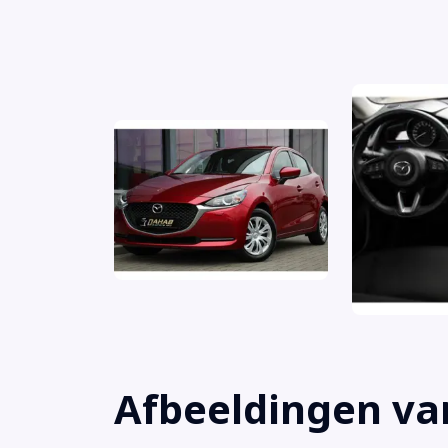
Airbag bestuurder
Airbag passagier
Airco
Alarm klasse 1(startblokkering)
Anti Blokkeer Systeem
Anti doorSlip Regeling
Afbeeldingen va