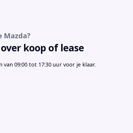
io
rt/stop systeem
ur verstelbaar
urwiel multifunctioneel
e Mazda?
ur rood
 over koop of lease
van 09:00 tot 17:30 uur voor je klaar.