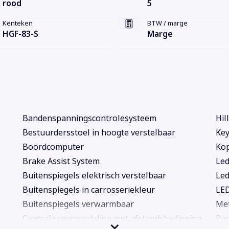
rood
5
Kenteken
BTW / marge
HGF-83-S
Marge
Bandenspanningscontrolesysteem
Hil
Bestuurdersstoel in hoogte verstelbaar
Key
Boordcomputer
Kop
Brake Assist System
Led
Buitenspiegels elektrisch verstelbaar
Led
Buitenspiegels in carrosseriekleur
LE
Buitenspiegels verwarmbaar
Met
Centrale vergrendeling met afstandsbediening
Pas