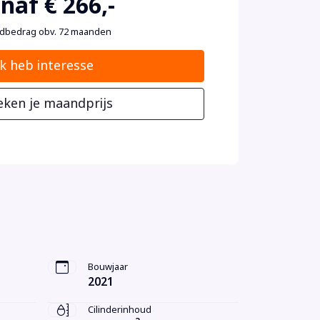
naf € 266,-
dbedrag obv. 72 maanden
Ik heb interesse
eken je maandprijs
Bouwjaar
2021
Cilinderinhoud