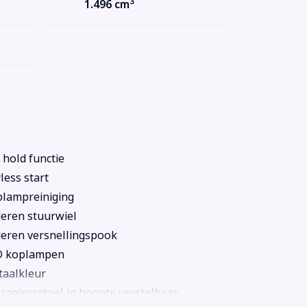
3
1.496 cm
l hold functie
less start
lampreiniging
eren stuurwiel
eren versnellingspook
D koplampen
aalkleur
sagiersstoel in hoogte verstelbaar