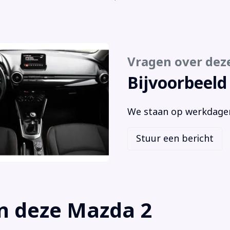
Cruise control
Rad
Dakspoiler
Sta
Elektrische ramen achter
Stu
Elektrische ramen voor
Stu
Vragen over dez
Elektronische remkrachtverdeling
Kle
Elektronisch Stabiliteits Programma
Bijvoorbeeld
We staan op werkdagen 
Stuur een bericht
n deze Mazda 2