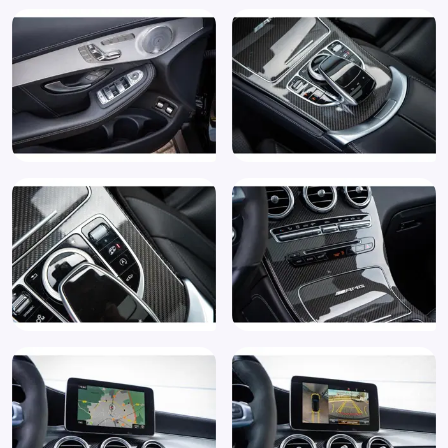
Sportonderstel
Sportstoelen
Sportstuur
Spraakbediening
Start/stop systeem
Stuurwiel multifunctioneel
Trekhaak elektrisch uitklapbaar
Trekhaak tegen meerprijs!
Variabele stuuroverbrenging
Vermoeidheids herkenning
Warmtewerend glas
WiFi voorbereiding
Zij airbag(s) voor