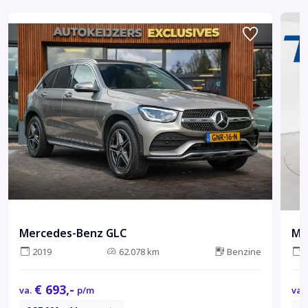
Mercedes-Benz GLC
Me
2019
62.078 km
Benzine
€ 693,-
va.
p/m
va.