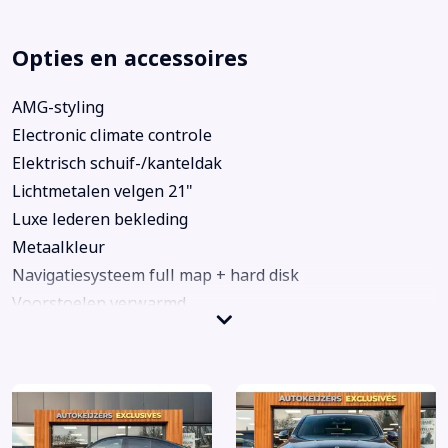
Opties en accessoires
AMG-styling
Electronic climate controle
Elektrisch schuif-/kanteldak
Lichtmetalen velgen 21"
Luxe lederen bekleding
Metaalkleur
Navigatiesysteem full map + hard disk
Voorstoelen verwarmd
Voorstoelen verwarmd en geventileerd
Achterbank in delen neerklapbaar
Achteropkomend verkeer waarschuwing
Achteruitrijcamera
Adaptief demping systeem