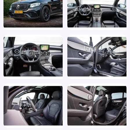
Optioneel leverbaar met ruime garantie, onderhoud en
inruil mogelijkheden
Parkeer assistent
Parkeer pakket
Parkeersensor achter
Parkeersensor voor
Parkeersensor voor en achter
Passagiersairbag
RDW-leges
Regensensor
Rijassistentiepakket
Rijstrooksensor met correctie
Rondomzicht camera
Ruitensproeiers verwarmbaar
Schakelmogelijkheid aan stuurwiel
Spiegel-pakket