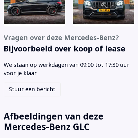
Alarm klasse 1(startblokkering)
Aluminium interieur afwerking
Anti Blokkeer Systeem
Anti doorSlip Regeling
Vragen over deze Mercedes-Benz?
Armsteun achter
Bijvoorbeeld over koop of lease
Armsteun voor
Audio installatie premium
We staan op werkdagen van 09:00 tot 17:30 uur
Autonomous Emergency Braking
voor je klaar.
Bandenspanningscontrolesysteem
Bestuurdersairbag
Stuur een bericht
Binnenspiegel automatisch dimmend
Bluetooth telefoonvoorbereiding
Bots herkenning en activatie
Afbeeldingen van deze
Brake Assist System
Mercedes-Benz GLC
Buitenspiegel(s) automatisch dimmend
Buitenspiegels elektrisch inklapbaar