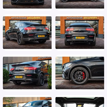
Grootlichtassistent
Hill hold functie
Hoofd airbag(s) achter
Hoofd airbag(s) voor
Keyless-Go pakket
Keyless entry
Keyless start
Knie airbag(s)
Kruisend verkeer detectie
LED achterlichten
LED dagrijverlichting
Lederen interieurdelen
Lederen stuurwiel
LED koplampen adaptief
Luchtvering
Multimedia-voorbereiding