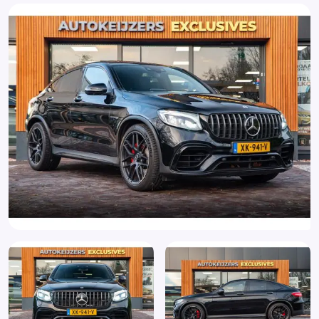
Buitenspiegels elektrisch verstel- en verwarmbaar
Buitenspiegels met verlichting
Carbonafwerking interieur
Centrale deurvergrendeling met afstandsbediening
Connected services
Cruise control adaptief met Stop&Go en stuurhulp
Dimlichten automatisch
Dodehoek Detectie
Elektrisch bedienbare achterklep
Elektrisch bedienbare achterklep met sensorsturing
Elektrische ramen voor en achter
Elektrisch verstelbare voorstoel(en)
Elektronisch Stabiliteits Programma
Extra getint glas
Gelimiteerd slipdifferentieel
Geluid- en warmtewerend glas