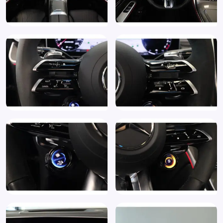
Kunstlederen interieurdelen
LED achterlichten
LED dagrijverlichting
Lendesteun(en) verstelbaar
Lichtmetalen velgen multi-spaaks 21"
Luxe lederen interieur
Matrix LED koplampen
Metaalkleur
Multimedia-voorbereiding
Multimedia scherm standaard
Navigatiesysteem full map + hard disk
Oplaadmogelijkheid
Parkeer assistent
Parkeersensor achter
Parkeersensor voor
Passagiersstoel in hoogte verstelbaar