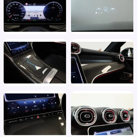
Regensensor
Rijstrooksensor met correctie
Roll Stability Control
Rondomzicht camera
Schakelpaddles
Sfeerverlichting
Sportief interieur
Sportstoelen
Sportstuur
Spraakbediening
Start/stop systeem
Stuurbekrachtiging snelheidsafhankelijk
Stuur multifunctioneel
Stuur nappaleder
Stuur verstelbaar
Uitparkeer waarschuwing