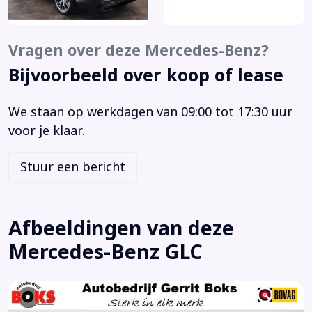
Airco separaat achter
Alarmsysteem uitgebreid
AMG-styling
Vragen over deze Mercedes-Benz?
Anti Blokkeer Systeem
Bijvoorbeeld over koop of lease
Anti doorSlip Regeling
Apple Carplay/Android Auto
We staan op werkdagen van 09:00 tot 17:30 uur
Armsteun achter
voor je klaar.
Armsteun voor
Audio installatie premium
Stuur een bericht
Automatische snelheidsbegrenzing ISA
Autonomous Emergency Braking
Bagagedek
Afbeeldingen van deze
Bandenspanningscontrolesysteem
Mercedes-Benz GLC
Bestuurdersstoel in hoogte verstelbaar
Binnenspiegel automatisch dimmend
Bluetooth