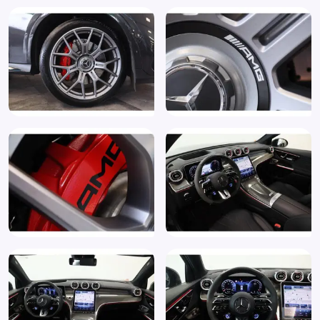
Elektrische ramen achter
Elektrische ramen voor
Elektrisch glazen panorama-dak
Elektrisch verstelbare bestuurdersstoel
Elektrisch verstelbare passagiersstoel
Elektrisch verstelbare stoel(en) met geheugen
Elektronisch Stabiliteits Programma
Extra getint glas achter
Geluid- en warmtewerend glas
Geluidsimulator
Grootlichtassistent
Head-up display
Hemelbekleding donker
Hill hold functie
Keyless entry
Keyless start