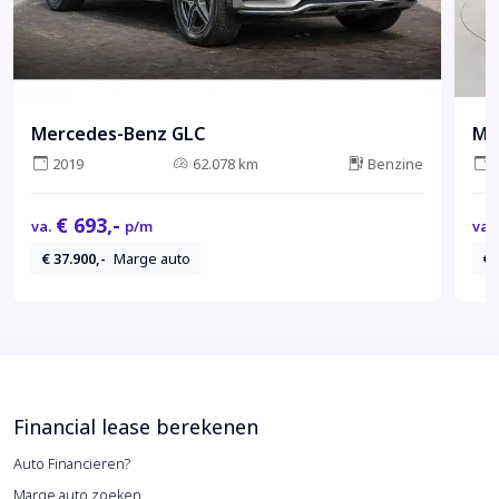
Mercedes-Benz GLC
Me
2019
62.078 km
Benzine
€ 693,-
va.
p/m
va.
€ 37.900,-
Marge auto
€ 
Financial lease berekenen
Auto Financieren?
Marge auto zoeken