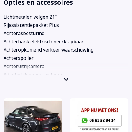
Opties en accessoires
Lichtmetalen velgen 21"
Rijassistentiepakket Plus
Achterasbesturing
Achterbank elektrisch neerklapbaar
Achteropkomend verkeer waarschuwing
Achterspoiler
Achteruitrijcamera
Adaptief demping systeem
Airbag(s) hoofd achter
Airbag(s) hoofd voor
Airbag(s) knie
Airbag(s) side voor
Airbag bestuurder
Airbag passagier