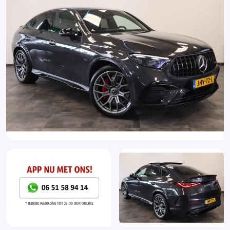
Bots herkenning systeem
Bots waarschuwing systeem
Buitenspiegel(s) automatisch dimmend
Buitenspiegels elektrisch inklapbaar
Buitenspiegels elektrisch verstel- en verwarmbaar
Buitenspiegels met verlichting
Centrale airbag voor
Connected services
Cruise control
Cruise control adaptief met Stop&Go en stuurhulp
DAB
Dodehoekdetectie met correctie
Dodehoek detector
Draadloze telefoonlader
Electronic climate control
Elektrisch bedienbare achterklep