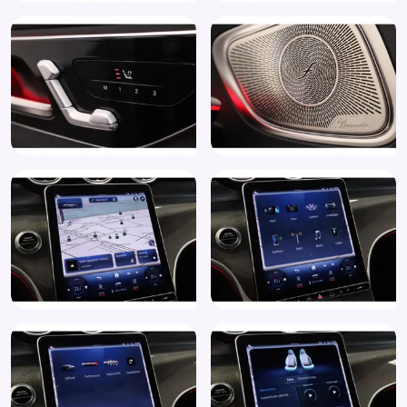
Verkeersbord detectie
Vermoeidheids herkenning
Volledig digitaal instrumentenpaneel
Voorstoelen verwarmd
WiFi
Zwarte glans (piano)lak interieur afwerking