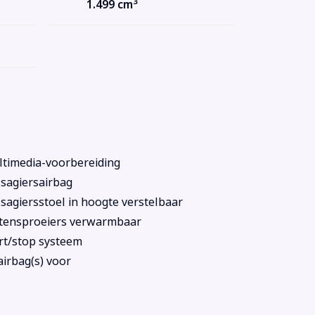
3
1.499 cm
timedia-voorbereiding
sagiersairbag
sagiersstoel in hoogte verstelbaar
tensproeiers verwarmbaar
rt/stop systeem
 airbag(s) voor