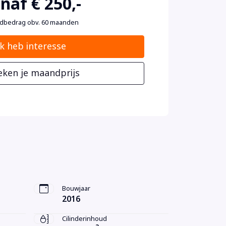
naf € 250,-
dbedrag obv. 60 maanden
Ik heb interesse
eken je maandprijs
Bouwjaar
2016
Cilinderinhoud