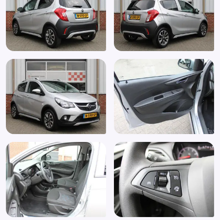
Radio
Radiobediening op het stuur
Reservesleutel
Side-skirts
Spraakbediening
Stuurbekrachtiging
Stuur verstelbaar
Stuurwiel multifunctioneel
Toerenteller
Touchscreen
USB-aansluiting
WiFi