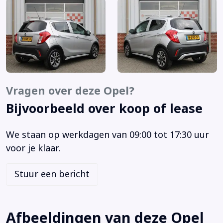
Anti Blokkeer Systeem
Anti doorSlip Regeling
Apple Carplay/Android Auto
Audio installatie
Bandenspanningscontrolesysteem
Bekerhouder achter
Vragen over deze Opel?
Bekerhouders voor
Bijvoorbeeld over koop of lease
Bestuurdersstoel in hoogte verstelbaar
Bluetooth telefoonvoorbereiding
We staan op werkdagen van 09:00 tot 17:30 uur
Boekjes + Handleiding
voor je klaar.
Boordcomputer
Buitenspiegels elektrisch verstelbaar
Stuur een bericht
Buitenspiegels in carrosseriekleur
Buitenspiegels verwarmbaar
Bumpers in carrosseriekleur
Afbeeldingen van deze Opel
Centrale deurvergrendeling met afstandsbediening