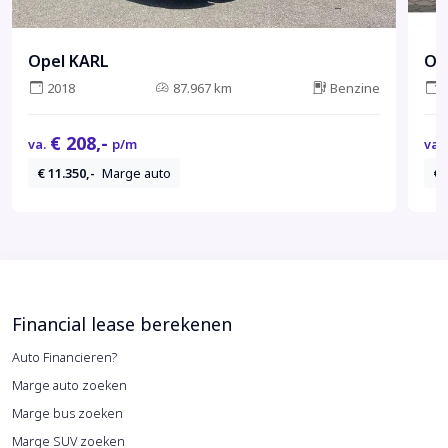
Opel KARL
Op
2018
87.967 km
Benzine
€ 208,-
va.
p/m
va.
€ 11.350,-
Marge auto
€ 
Financial lease berekenen
Auto Financieren?
Marge auto zoeken
Marge bus zoeken
Marge SUV zoeken