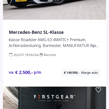
Mercedes-Benz SL-Klasse
klasse Roadster AMG 63 4MATIC+ Premium,
Achterasbesturing, Burmester, MANUFAKTUR Alpin
Grey 585pk 2022
2022
19.562 km
Benzine
€ 2.500,-
va.
p/m
€ 149.500,-
Marge auto