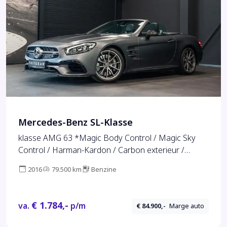
Mercedes-Benz SL-Klasse
klasse AMG 63 *Magic Body Control / Magic Sky
Control / Harman-Kardon / Carbon exterieur /
Airscarf*
2016
79.500 km
Benzine
€ 1.784,-
va.
p/m
€ 84.900,-
Marge auto