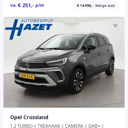
€ 251,-
va.
p/m
€ 14.990,-
Marge auto
Opel Crossland
1.2 TURBO + TREKHAAK | CAMERA | DAB+ |