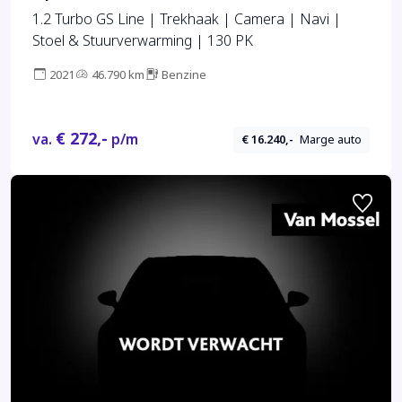
1.2 Turbo GS Line | Trekhaak | Camera | Navi |
Stoel & Stuurverwarming | 130 PK
2021
46.790 km
Benzine
€ 272,-
va.
p/m
€ 16.240,-
Marge auto