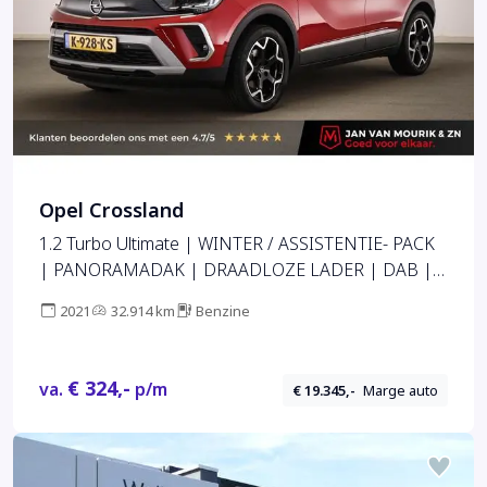
Opel Crossland
1.2 Turbo Ultimate | WINTER / ASSISTENTIE- PACK
| PANORAMADAK | DRAADLOZE LADER | DAB |
APPLE | CAMERA
2021
32.914 km
Benzine
€ 324,-
va.
p/m
€ 19.345,-
Marge auto