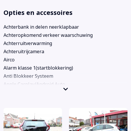
Opties en accessoires
Achterbank in delen neerklapbaar
Achteropkomend verkeer waarschuwing
Achterruitverwarming
Achteruitrijcamera
Airco
Alarm klasse 1(startblokkering)
Anti Blokkeer Systeem
Apple Carplay/Android Auto
Autonomous Emergency Braking
Bandenspanningscontrolesysteem
Bestuurdersairbag
Bestuurdersstoel in hoogte verstelbaar
Bluetooth