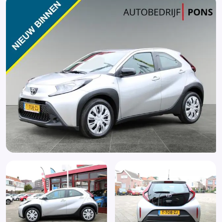
LED dagrijverlichting
Matset
Metaalkleur
Multimedia-voorbereiding
Multimedia scherm middel
Multimedia scherm standaard
Nieuwe APK bij aflevering
Passagiersairbag
Radio
Rijstrooksensor met correctie
Start/stop systeem
Stuur leder
Verkeersbord detectie
Zij airbag(s) voor
Zwarte (glans) exterieur delen