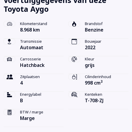
Voertuiggegevens van deze
Toyota Aygo
Kilometerstand
Brandstof
8.968 km
Benzine
Transmissie
Bouwjaar
Automaat
2022
Carrosserie
Kleur
Hatchback
grijs
Zitplaatsen
Cilinderinhoud
3
4
998 cm
Energylabel
Kenteken
B
T-708-ZJ
BTW / marge
Marge