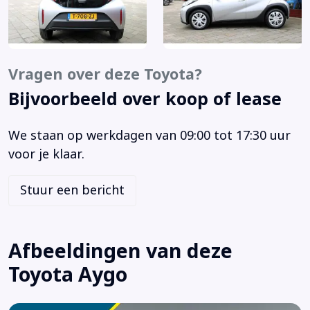
Bots waarschuwing systeem
Brake Assist System
Buitenspiegels elektrisch verstelbaar
Buitenspiegels in andere kleur
Vragen over deze Toyota?
Buitenspiegels verwarmbaar
Bijvoorbeeld over koop of lease
Centrale vergrendeling met afstandsbediening
Connected services
We staan op werkdagen van 09:00 tot 17:30 uur
Cruise control adaptief
voor je klaar.
DAB
Elektrische ramen voor
Stuur een bericht
Elektronisch Stabiliteits Programma
Grootlichtassistent
Hill hold functie
Afbeeldingen van deze
Hoofd airbag(s) achter
Toyota Aygo
Hoofd airbag(s) voor
Kleur wit