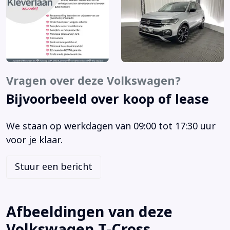
Uitparkeer waarschuwing
Volledig digitaal instrumentenpaneel
Voorstoelen verwarmd
Achterbank in delen neerklapbaar
Achterbank verstelbaar
Airbag(s) hoofd achter
Vragen over deze Volkswagen?
Airbag(s) hoofd voor
Bijvoorbeeld over koop of lease
Airbag(s) side voor
Airbag bestuurder
We staan op werkdagen van 09:00 tot 17:30 uur
Airbag passagier
voor je klaar.
Alarm klasse 1(startblokkering)
Anti Blokkeer Systeem
Stuur een bericht
Anti doorSlip Regeling
Armsteun voor
Autonomous Emergency Braking
Afbeeldingen van deze
Bandenspanningscontrolesysteem
Volkswagen T-Cross