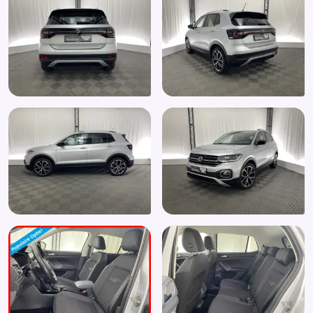
Stuurbekrachtiging snelheidsafhankelijk
Stuur leder
Stuur multifunctioneel
Stuur verstelbaar
Vermoeidheids herkenning
Warmtewerend glas