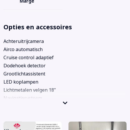
Marge
Opties en accessoires
Achteruitrijcamera
Airco automatisch
Cruise control adaptief
Dodehoek detector
Grootlichtassistent
LED koplampen
Lichtmetalen velgen 18"
Navigatiesysteem
Parkeersensoren voor en achter
Rijstrooksensor met correctie
Sportstoelen