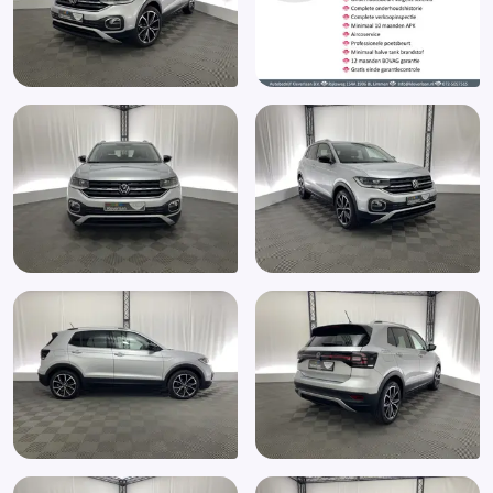
Elektrische ramen voor
Elektronisch Stabiliteits Programma
Extra getint glas achter
Half leder/stoffen interieur
Hill hold functie
Hoofdsteunen anti-whiplash
LED achterlichten
LED dagrijverlichting
Lederen versnellingspook
Mistlampen voor adaptief
Multimedia-voorbereiding
Niet in gerookt
Passagiersstoel in hoogte verstelbaar
Radio
Regensensor
Start/stop systeem