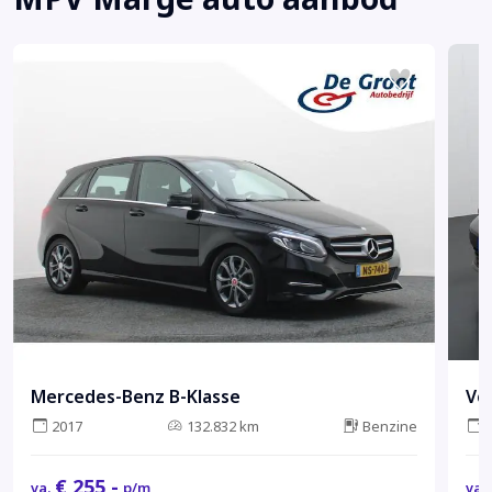
Mercedes-Benz B-Klasse
Vo
2017
132.832 km
Benzine
€ 255,-
va.
p/m
va.