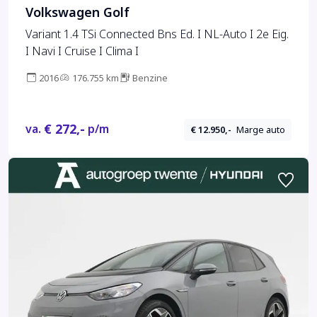
Volkswagen Golf
Variant 1.4 TSi Connected Bns Ed. I NL-Auto I 2e Eig.
I Navi I Cruise I Clima I
2016
176.755 km
Benzine
€ 272,-
va.
p/m
€ 12.950,-
Marge auto