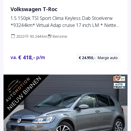
Volkswagen T-Roc
1.5 150pk TSI Sport Clima Keyless Dab Stoelverw
*93244km* Virtual Adap cruise 17 inch LM * Nette
T-roc*
2022
93.244 km
Benzine
€ 418,-
va.
p/m
€ 24.950,-
Marge auto