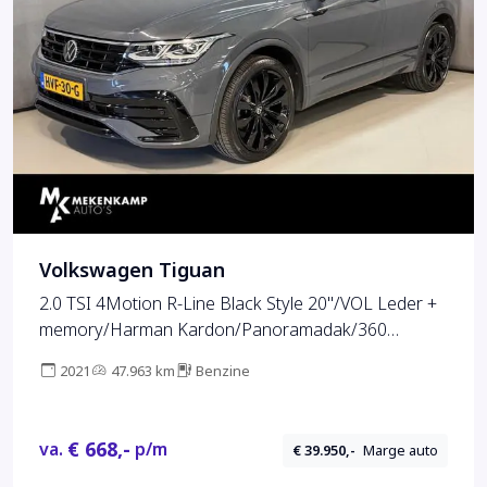
Volkswagen Tiguan
2.0 TSI 4Motion R-Line Black Style 20"/VOL Leder +
memory/Harman Kardon/Panoramadak/360
camera/Elektrische klep/Stuur + stoelverwarming
2021
47.963 km
Benzine
v+a
€ 668,-
va.
p/m
€ 39.950,-
Marge auto