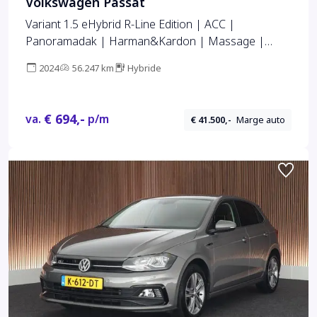
Volkswagen Passat
Variant 1.5 eHybrid R-Line Edition | ACC |
Panoramadak | Harman&Kardon | Massage |
HUD | Trekhaak | iQ.Light | Stoelverwarming V+A |
2024
56.247 km
Hybride
Zonnerollo's |
€ 694,-
va.
p/m
€ 41.500,-
Marge auto