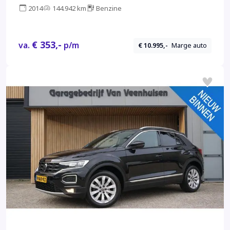
2014
144.942 km
Benzine
€ 353,-
va.
p/m
€ 10.995,-
Marge auto