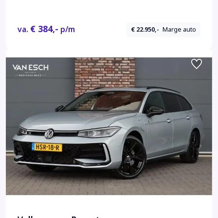
€ 384,-
va.
p/m
€ 22.950,-
Marge auto