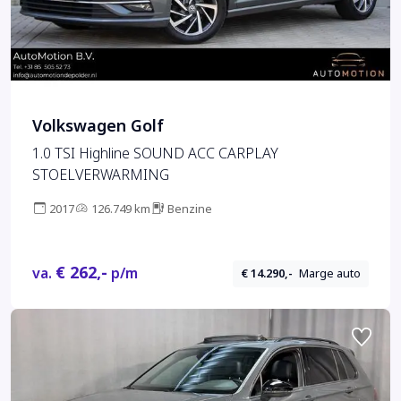
Volkswagen Golf
1.0 TSI Highline SOUND ACC CARPLAY
STOELVERWARMING
2017
126.749 km
Benzine
€ 262,-
va.
p/m
€ 14.290,-
Marge auto