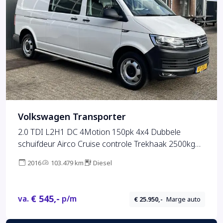
Volkswagen Transporter
2.0 TDI L2H1 DC 4Motion 150pk 4x4 Dubbele
schuifdeur Airco Cruise controle Trekhaak 2500kg
trekgewicht Camera Telefoonverbinding 5-Persoons
2016
103.479 km
Diesel
Sitebars Achterklep Apk 04-2026
€ 545,-
va.
p/m
€ 25.950,-
Marge auto