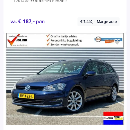
2014
99.414 km
Benzine
€ 187,-
va.
p/m
€ 7.440,-
Marge auto