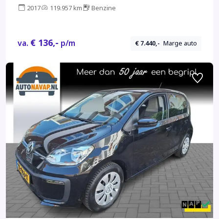
2017
119.957 km
Benzine
€ 136,-
va.
p/m
€ 7.440,-
Marge auto