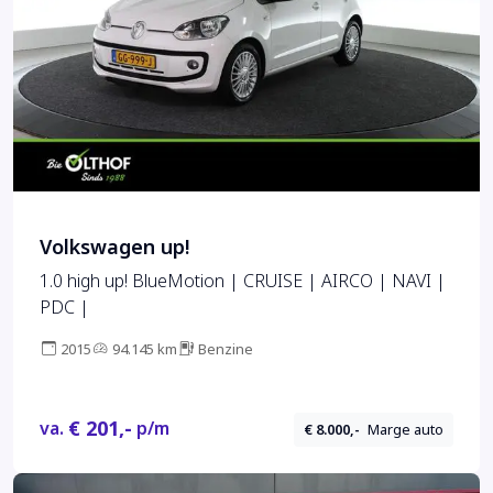
Volkswagen up!
1.0 high up! BlueMotion | CRUISE | AIRCO | NAVI |
PDC |
2015
94.145 km
Benzine
€ 201,-
va.
p/m
€ 8.000,-
Marge auto