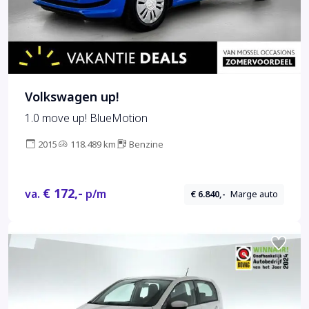
Volkswagen up!
1.0 move up! BlueMotion
2015
118.489 km
Benzine
€ 172,-
va.
p/m
€ 6.840,-
Marge auto