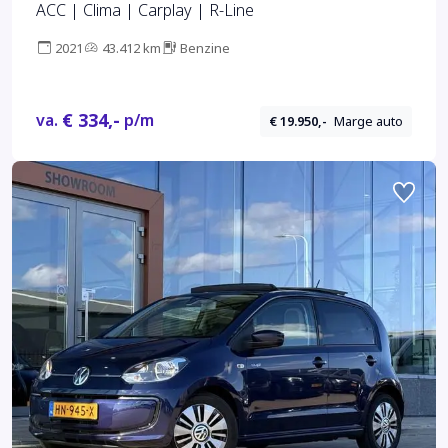
ACC | Clima | Carplay | R-Line
2021
43.412 km
Benzine
€ 334,-
va.
p/m
€ 19.950,-
Marge auto