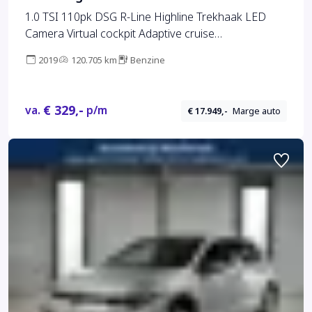
1.0 TSI 110pk DSG R-Line Highline Trekhaak LED
Camera Virtual cockpit Adaptive cruise
Stoelverwarming
2019
120.705 km
Benzine
€ 329,-
va.
p/m
€ 17.949,-
Marge auto