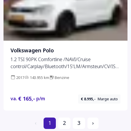
Volkswagen Polo
1.2 TSI 90PK Comfortline /NAVI/Cruise
control/Carplay/Bluetooth/15'LM/Armsteun/CV/ISO
FIX/NAP! 2e eig!
2017
143.955 km
Benzine
€ 165,-
va.
p/m
€ 8.995,-
Marge auto
‹
1
2
3
›