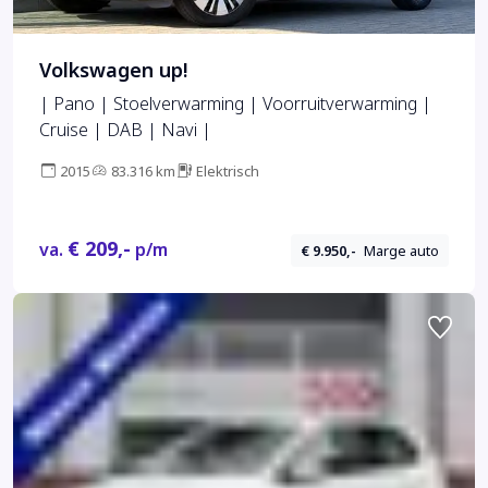
Volkswagen up!
| Pano | Stoelverwarming | Voorruitverwarming |
Cruise | DAB | Navi |
2015
83.316 km
Elektrisch
€ 209,-
va.
p/m
€ 9.950,-
Marge auto