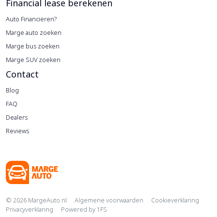
Financial lease berekenen
Auto Financieren?
Marge auto zoeken
Marge bus zoeken
Marge SUV zoeken
Contact
Blog
FAQ
Dealers
Reviews
Copyright navigation
© 2026 MargeAuto.nl
Algemene voorwaarden
Cookieverklaring
Privacyverklaring
Powered by
1FS