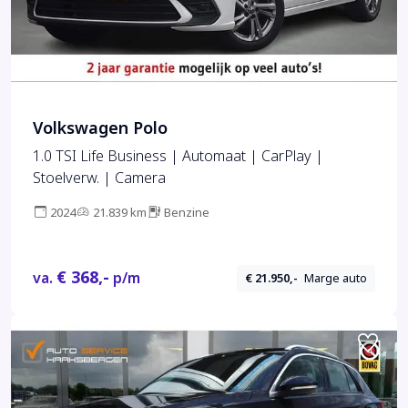
Volkswagen Polo
1.0 TSI Life Business | Automaat | CarPlay |
Stoelverw. | Camera
2024
21.839 km
Benzine
€ 368,-
va.
p/m
€ 21.950,-
Marge auto