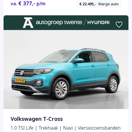
€ 377,-
va.
p/m
€ 22.495,-
Marge auto
Volkswagen T-Cross
1.0 TSI Life | Trekhaak | Navi | Vierseizoensbanden