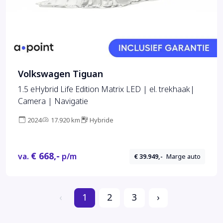
Volkswagen Tiguan
1.5 eHybrid Life Edition Matrix LED | el. trekhaak|
Camera | Navigatie
2024
17.920 km
Hybride
€ 668,-
va.
p/m
€ 39.949,-
Marge auto
‹
1
2
3
›