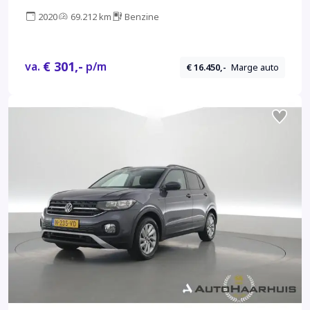
2020
69.212 km
Benzine
€ 301,-
va.
p/m
€ 16.450,-
Marge auto