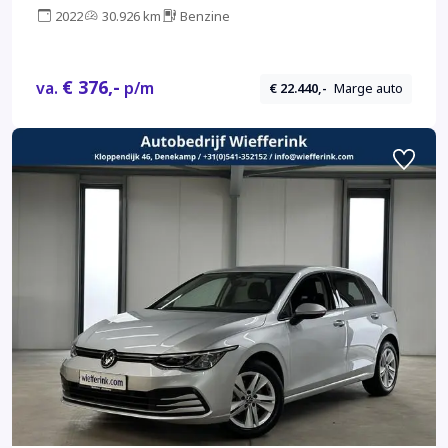
2022
30.926 km
Benzine
€ 376,-
va.
p/m
€ 22.440,-
Marge auto