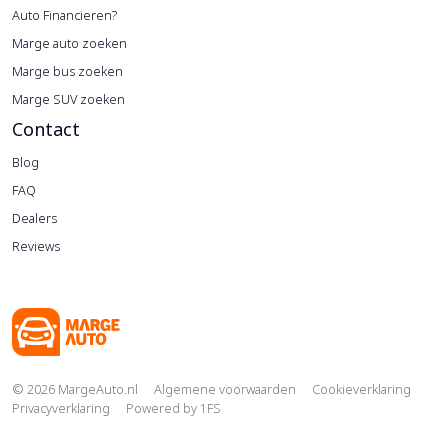
Auto Financieren?
Marge auto zoeken
Marge bus zoeken
Marge SUV zoeken
Contact
Blog
FAQ
Dealers
Reviews
Copyright navigation
© 2026 MargeAuto.nl
Algemene voorwaarden
Cookieverklaring
Privacyverklaring
Powered by
1FS