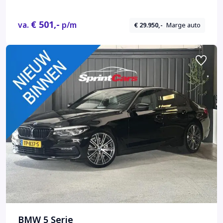
€ 501,-
va.
p/m
€ 29.950,-
Marge auto
BMW 5 Serie