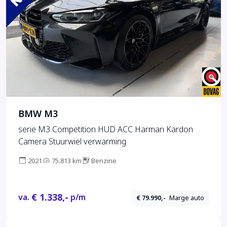
BMW M3
serie M3 Competition HUD ACC Harman Kardon
Camera Stuurwiel verwarming
2021
75.813 km
Benzine
€ 1.338,-
va.
p/m
€ 79.990,-
Marge auto