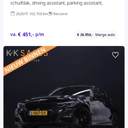
schuifdak, driving assistant, parking assistant,
2020
102.750 km
Benzine
€ 451,-
va.
p/m
€ 26.950,-
Marge auto