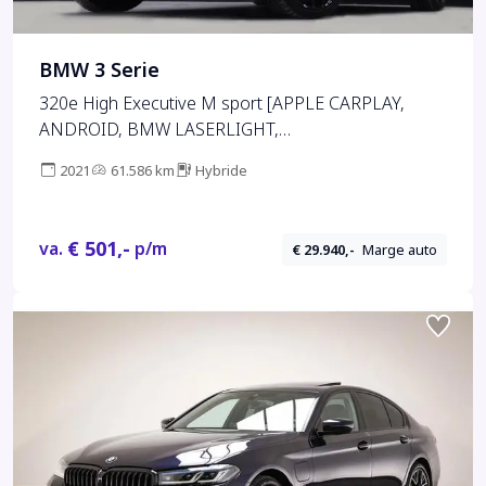
BMW 3 Serie
320e High Executive M sport [APPLE CARPLAY,
ANDROID, BMW LASERLIGHT,
STOELVERWARMING, VOL LEDER, PDC V+A,
2021
61.586 km
Hybride
CRUISE CONTROL, DIGITAL DASH, CLIMATE
CONTROL, NIEUWSTAAT]
€ 501,-
va.
p/m
€ 29.940,-
Marge auto