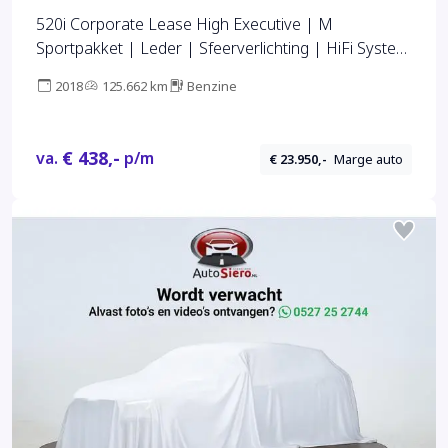
520i Corporate Lease High Executive | M
Sportpakket | Leder | Sfeerverlichting | HiFi System
| Sportstoelen | Stoelverwarming | Navigatie |
2018
125.662 km
Benzine
LMV 20 |
€ 438,-
va.
p/m
€ 23.950,-
Marge auto