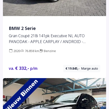
BMW 2 Serie
Gran Coupé 218i 141pk Executive NL AUTO
PANODAK - APPLE CARPLAY / ANDROID -
AFNEEMBARE TREKHAAK - PARKEERSENSOREN
2020
76.858 km
Benzine
V+A - DAB+ - CLIMATE - CRUISE - NAVI - 17" LMV -
NAP
€ 332,-
va.
p/m
€ 19.845,-
Marge auto