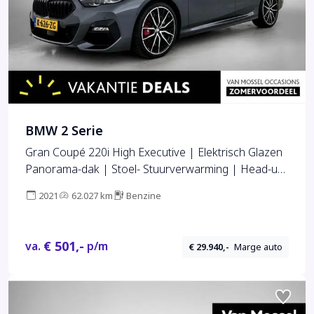
BMW 2 Serie
Gran Coupé 220i High Executive | Elektrisch Glazen
Panorama-dak | Stoel- Stuurverwarming | Head-up
Display| Camera
2021
62.027 km
Benzine
€ 501,-
va.
p/m
€ 29.940,-
Marge auto