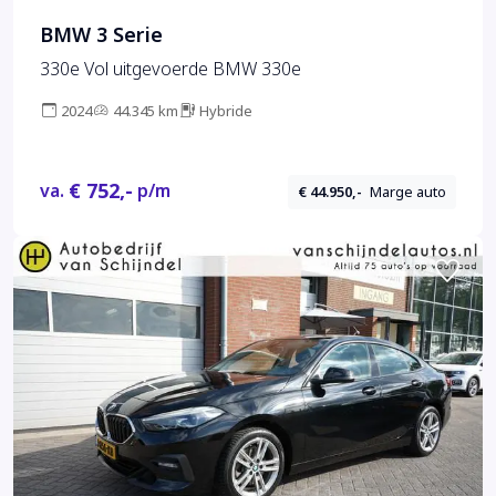
BMW 3 Serie
330e Vol uitgevoerde BMW 330e
2024
44.345 km
Hybride
€ 752,-
va.
p/m
€ 44.950,-
Marge auto