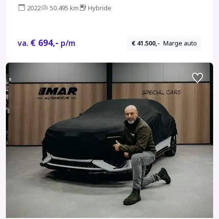
assistant, parking assistant plus
2022
50.495 km
Hybride
€ 694,-
va.
p/m
€ 41.500,-
Marge auto