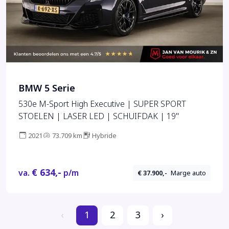
BMW 5 Serie
530e M-Sport High Executive | SUPER SPORT
STOELEN | LASER LED | SCHUIFDAK | 19"
2021
73.709 km
Hybride
€ 634,-
va.
p/m
€ 37.900,-
Marge auto
‹
1
2
3
›