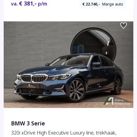
€ 381,-
va.
p/m
€ 22.740,-
Marge auto
BMW 3 Serie
320i xDrive High Executive Luxury line, trekhaak,