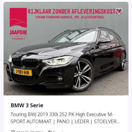
BMW 3 Serie
Touring BWJ 2019 330i 252 PK High Executive M-
SPORT AUTOMAAT | PANO | LEDER | STOELVERW.
| NAVI | CLIMA | CRUISE | FULL LED | 19" LMV |