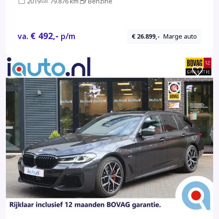
2019
79.876 km
Benzine
CAMERA | PDC |
€ 492,-
va.
p/m
€ 26.899,-
Marge auto