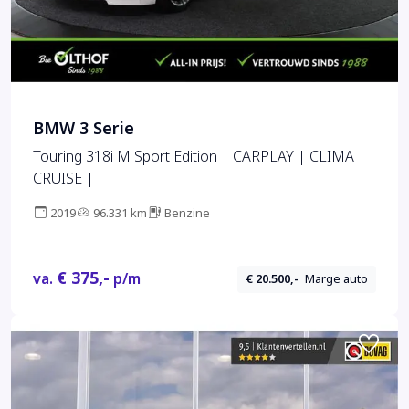
BMW 3 Serie
Touring 318i M Sport Edition | CARPLAY | CLIMA |
CRUISE |
2019
96.331 km
Benzine
€ 375,-
va.
p/m
€ 20.500,-
Marge auto