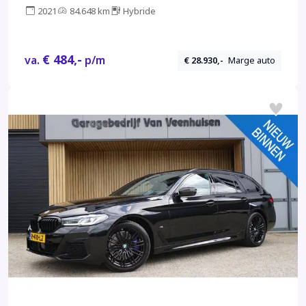
2021
84.648 km
Hybride
€ 484,-
va.
p/m
€ 28.930,-
Marge auto