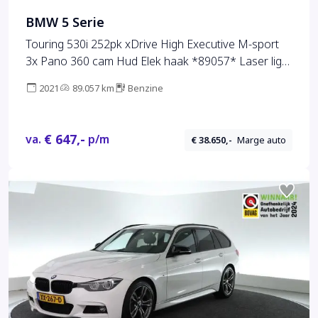
BMW 5 Serie
Touring 530i 252pk xDrive High Executive M-sport
3x Pano 360 cam Hud Elek haak *89057* Laser light
Stoelverw Keyless Leder 19 inch LM
2021
89.057 km
Benzine
€ 647,-
va.
p/m
€ 38.650,-
Marge auto