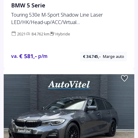
BMW 5 Serie
Touring 530e M-Sport Shadow Line Laser
LED/HK/Head-up/ACC/Virtual
Cockpit+/Camera/Leder Dakota/4-Zone
2021
84.762 km
Hybride
ECC/Trekhaak wegkl.
€ 581,-
va.
p/m
€ 34.745,-
Marge auto