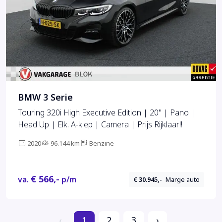
BMW 3 Serie
Touring 320i High Executive Edition | 20'' | Pano |
Head Up | Elk. A-klep | Camera | Prijs Rijklaar!!
2020
96.144 km
Benzine
€ 566,-
va.
p/m
€ 30.945,-
Marge auto
‹
1
2
3
›