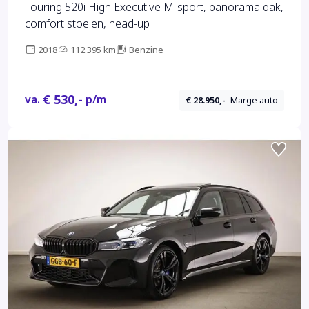
Touring 520i High Executive M-sport, panorama dak,
comfort stoelen, head-up
2018
112.395 km
Benzine
€ 530,-
va.
p/m
€ 28.950,-
Marge auto